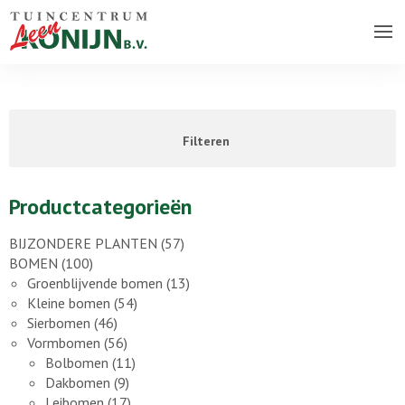
Over ons bedrijf
Assortiment
Filteren
Vacatures
Contact
Productcategorieën
BIJZONDERE PLANTEN
(57)
BOMEN
(100)
Groenblijvende bomen
(13)
Kleine bomen
(54)
Sierbomen
(46)
Vormbomen
(56)
Bolbomen
(11)
Dakbomen
(9)
Leibomen
(17)