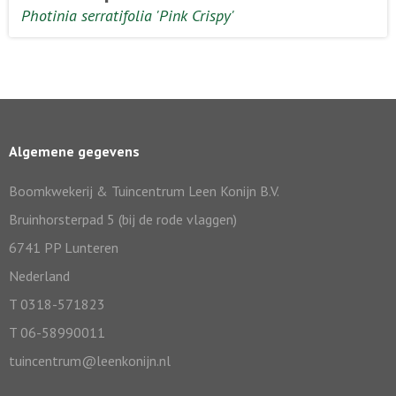
Photinia serratifolia 'Pink Crispy'
Algemene gegevens
Boomkwekerij & Tuincentrum Leen Konijn B.V.
Bruinhorsterpad 5 (bij de rode vlaggen)
6741 PP Lunteren
Nederland
T 0318-571823
T 06-58990011
tuincentrum@leenkonijn.nl