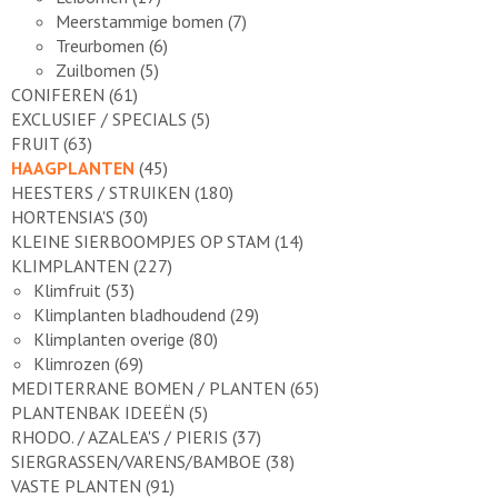
Meerstammige bomen
(7)
Treurbomen
(6)
Zuilbomen
(5)
CONIFEREN
(61)
EXCLUSIEF / SPECIALS
(5)
FRUIT
(63)
HAAGPLANTEN
(45)
HEESTERS / STRUIKEN
(180)
HORTENSIA'S
(30)
KLEINE SIERBOOMPJES OP STAM
(14)
KLIMPLANTEN
(227)
Klimfruit
(53)
Klimplanten bladhoudend
(29)
Klimplanten overige
(80)
Klimrozen
(69)
MEDITERRANE BOMEN / PLANTEN
(65)
PLANTENBAK IDEEËN
(5)
RHODO. / AZALEA'S / PIERIS
(37)
SIERGRASSEN/VARENS/BAMBOE
(38)
VASTE PLANTEN
(91)