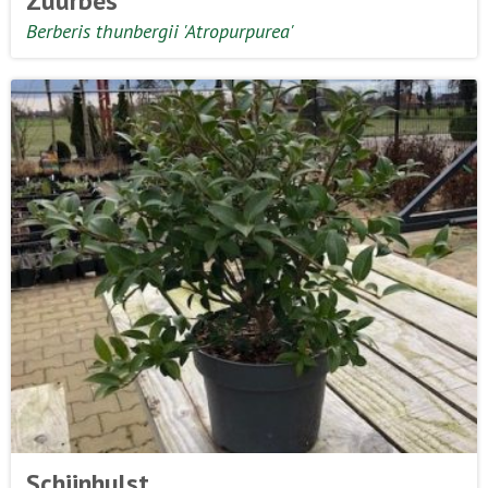
Zuurbes
Berberis thunbergii 'Atropurpurea'
Schijnhulst