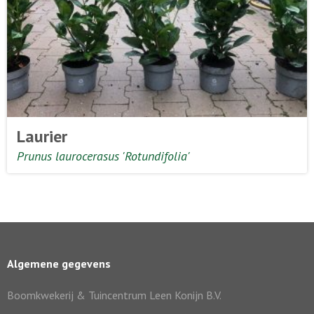
Laurier
Prunus laurocerasus 'Rotundifolia'
Algemene gegevens
Boomkwekerij & Tuincentrum Leen Konijn B.V.