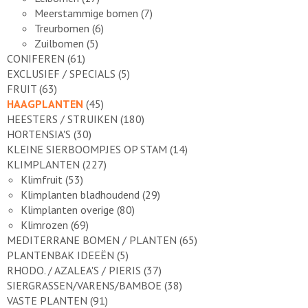
Meerstammige bomen
(7)
Treurbomen
(6)
Zuilbomen
(5)
CONIFEREN
(61)
EXCLUSIEF / SPECIALS
(5)
FRUIT
(63)
HAAGPLANTEN
(45)
HEESTERS / STRUIKEN
(180)
HORTENSIA'S
(30)
KLEINE SIERBOOMPJES OP STAM
(14)
KLIMPLANTEN
(227)
Klimfruit
(53)
Klimplanten bladhoudend
(29)
Klimplanten overige
(80)
Klimrozen
(69)
MEDITERRANE BOMEN / PLANTEN
(65)
PLANTENBAK IDEEËN
(5)
RHODO. / AZALEA'S / PIERIS
(37)
SIERGRASSEN/VARENS/BAMBOE
(38)
VASTE PLANTEN
(91)