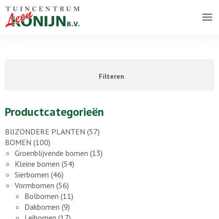
Over ons bedrijf
Assortiment
Filteren
Vacatures
Contact
Productcategorieën
BIJZONDERE PLANTEN
(57)
BOMEN
(100)
Groenblijvende bomen
(13)
Kleine bomen
(54)
Sierbomen
(46)
Vormbomen
(56)
Bolbomen
(11)
Dakbomen
(9)
Leibomen
(17)