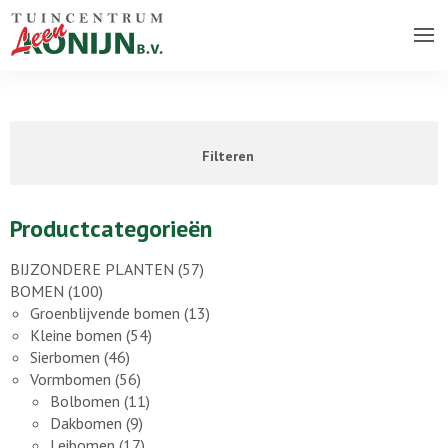
Over ons bedrijf
Assortiment
Filteren
Vacatures
Contact
Productcategorieën
BIJZONDERE PLANTEN
(57)
BOMEN
(100)
Groenblijvende bomen
(13)
Kleine bomen
(54)
Sierbomen
(46)
Vormbomen
(56)
Bolbomen
(11)
Dakbomen
(9)
Leibomen
(17)