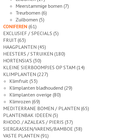
Meerstammige bomen
(7)
Treurbomen
(6)
Zuilbomen
(5)
CONIFEREN
(61)
EXCLUSIEF / SPECIALS
(5)
FRUIT
(63)
HAAGPLANTEN
(45)
HEESTERS / STRUIKEN
(180)
HORTENSIA'S
(30)
KLEINE SIERBOOMPJES OP STAM
(14)
KLIMPLANTEN
(227)
Klimfruit
(53)
Klimplanten bladhoudend
(29)
Klimplanten overige
(80)
Klimrozen
(69)
MEDITERRANE BOMEN / PLANTEN
(65)
PLANTENBAK IDEEËN
(5)
RHODO. / AZALEA'S / PIERIS
(37)
SIERGRASSEN/VARENS/BAMBOE
(38)
VASTE PLANTEN
(91)