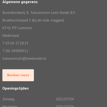
Algemene gegevens
Boomkwekerij & Tuincentrum Leen Konijn B.V.
Bruinhorsterpad 5 (bij de rode vlaggen)
6741 PP Lunteren
Nederland
T 0318-571823
T 06-58990011
tuincentrum@leenkonijn.nl
Bereken route
Openingstijden
Zondag
GESLOTEN
Maandag
GESLOTEN