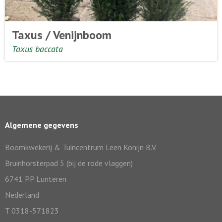
Taxus / Venijnboom
Taxus baccata
Algemene gegevens
Boomkwekerij & Tuincentrum Leen Konijn B.V.
Bruinhorsterpad 5 (bij de rode vlaggen)
6741 PP Lunteren
Nederland
T 0318-571823