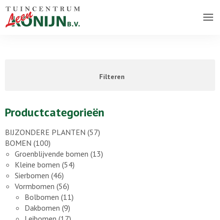
Over ons bedrijf
Assortiment
Filteren
Vacatures
Contact
Productcategorieën
BIJZONDERE PLANTEN
(57)
BOMEN
(100)
Groenblijvende bomen
(13)
Kleine bomen
(54)
Sierbomen
(46)
Vormbomen
(56)
Bolbomen
(11)
Dakbomen
(9)
Leibomen
(17)