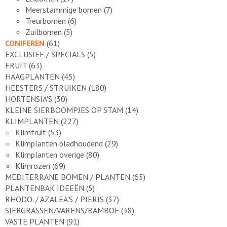
Meerstammige bomen
(7)
Treurbomen
(6)
Zuilbomen
(5)
CONIFEREN
(61)
EXCLUSIEF / SPECIALS
(5)
FRUIT
(63)
HAAGPLANTEN
(45)
HEESTERS / STRUIKEN
(180)
HORTENSIA'S
(30)
KLEINE SIERBOOMPJES OP STAM
(14)
KLIMPLANTEN
(227)
Klimfruit
(53)
Klimplanten bladhoudend
(29)
Klimplanten overige
(80)
Klimrozen
(69)
MEDITERRANE BOMEN / PLANTEN
(65)
PLANTENBAK IDEEËN
(5)
RHODO. / AZALEA'S / PIERIS
(37)
SIERGRASSEN/VARENS/BAMBOE
(38)
VASTE PLANTEN
(91)