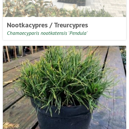
Nootkacypres / Treurcypres
Chamaecyparis nootkatensis 'Pendula'