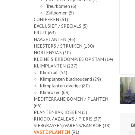
Treurbomen
(6)
Zuilbomen
(5)
CONIFEREN
(61)
EXCLUSIEF / SPECIALS
(5)
FRUIT
(63)
HAAGPLANTEN
(45)
HEESTERS / STRUIKEN
(180)
HORTENSIA'S
(30)
KLEINE SIERBOOMPJES OP STAM
(14)
KLIMPLANTEN
(227)
Klimfruit
(53)
Klimplanten bladhoudend
(29)
Klimplanten overige
(80)
Klimrozen
(69)
MEDITERRANE BOMEN / PLANTEN
(65)
PLANTENBAK IDEEËN
(5)
RHODO. / AZALEA'S / PIERIS
(37)
B
SIERGRASSEN/VARENS/BAMBOE
(38)
VASTE PLANTEN
(91)