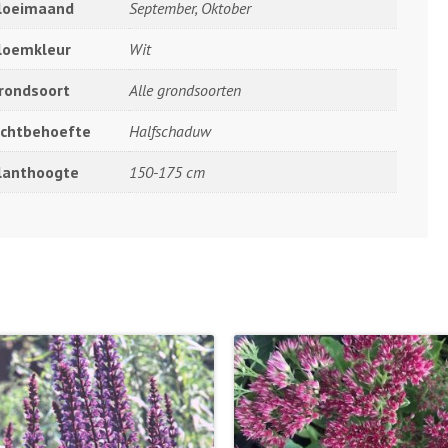
loeimaand
September, Oktober
loemkleur
Wit
rondsoort
Alle grondsoorten
ichtbehoefte
Halfschaduw
lanthoogte
150-175 cm