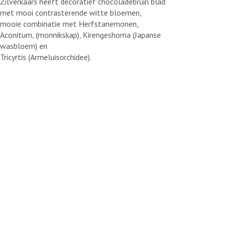
Zilverkaars heeft decoratief chocoladebruin blad
met mooi contrasterende witte bloemen,
mooie combinatie met Herfstanemonen,
Aconitum, (monnikskap), Kirengeshoma (Japanse
wasbloem) en
Tricyrtis (Armeluisorchidee).