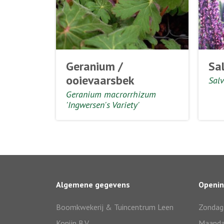
Geranium /
Sal
ooievaarsbek
Sal
Geranium macrorrhizum
'Ingwersen's Variety'
Algemene gegevens
Openin
Boomkwekerij & Tuincentrum Leen
Zondag
Konijn B.V.
Maand