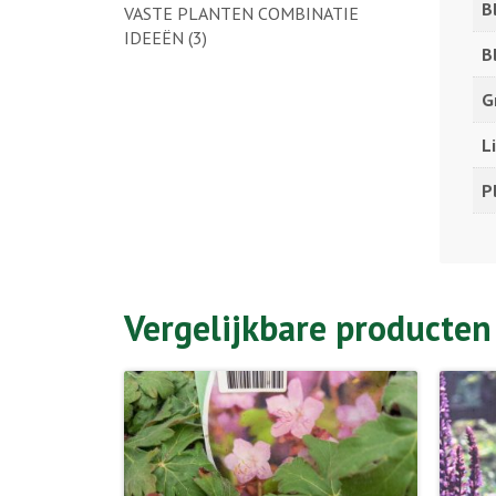
B
VASTE PLANTEN COMBINATIE
IDEEËN
(3)
B
G
L
P
Vergelijkbare producten