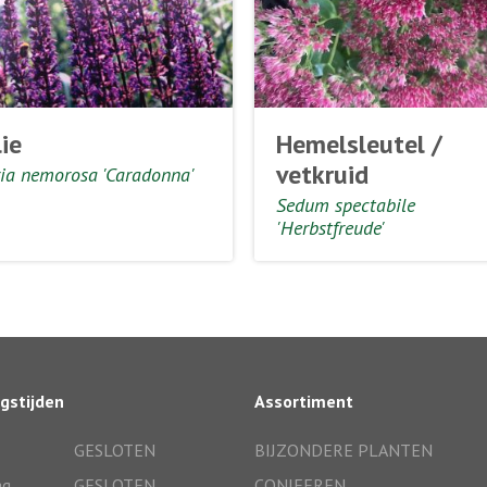
ie
Hemelsleutel /
vetkruid
via nemorosa 'Caradonna'
Sedum spectabile
'Herbstfreude'
gstijden
Assortiment
GESLOTEN
BIJZONDERE PLANTEN
ag
GESLOTEN
CONIFEREN