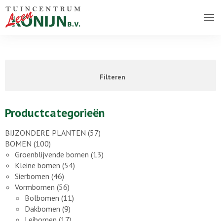
Over ons bedrijf
Assortiment
Filteren
Vacatures
Contact
Productcategorieën
BIJZONDERE PLANTEN
(57)
BOMEN
(100)
Groenblijvende bomen
(13)
Kleine bomen
(54)
Sierbomen
(46)
Vormbomen
(56)
Bolbomen
(11)
Dakbomen
(9)
Leibomen
(17)