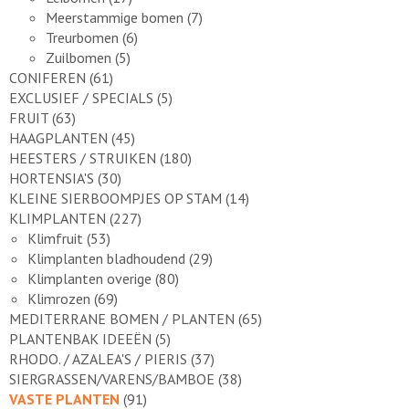
Meerstammige bomen
(7)
Treurbomen
(6)
Zuilbomen
(5)
CONIFEREN
(61)
EXCLUSIEF / SPECIALS
(5)
FRUIT
(63)
HAAGPLANTEN
(45)
HEESTERS / STRUIKEN
(180)
HORTENSIA'S
(30)
KLEINE SIERBOOMPJES OP STAM
(14)
KLIMPLANTEN
(227)
Klimfruit
(53)
Klimplanten bladhoudend
(29)
Klimplanten overige
(80)
Klimrozen
(69)
MEDITERRANE BOMEN / PLANTEN
(65)
PLANTENBAK IDEEËN
(5)
RHODO. / AZALEA'S / PIERIS
(37)
SIERGRASSEN/VARENS/BAMBOE
(38)
VASTE PLANTEN
(91)