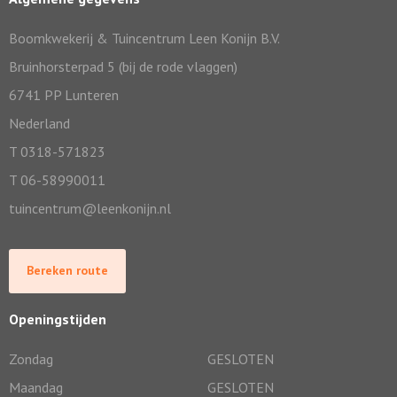
Boomkwekerij & Tuincentrum Leen Konijn B.V.
Bruinhorsterpad 5 (bij de rode vlaggen)
6741 PP Lunteren
Nederland
T 0318-571823
T 06-58990011
tuincentrum@leenkonijn.nl
Bereken route
Openingstijden
Zondag
GESLOTEN
Maandag
GESLOTEN