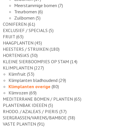
Meerstammige bomen
(7)
Treurbomen
(6)
Zuilbomen
(5)
CONIFEREN
(61)
EXCLUSIEF / SPECIALS
(5)
FRUIT
(63)
HAAGPLANTEN
(45)
HEESTERS / STRUIKEN
(180)
HORTENSIA'S
(30)
KLEINE SIERBOOMPJES OP STAM
(14)
KLIMPLANTEN
(227)
Klimfruit
(53)
Klimplanten bladhoudend
(29)
Klimplanten overige
(80)
Klimrozen
(69)
MEDITERRANE BOMEN / PLANTEN
(65)
PLANTENBAK IDEEËN
(5)
RHODO. / AZALEA'S / PIERIS
(37)
SIERGRASSEN/VARENS/BAMBOE
(38)
VASTE PLANTEN
(91)