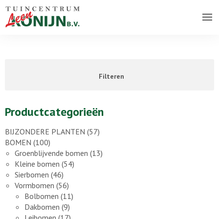
Over ons bedrijf
Assortiment
Filteren
Vacatures
Contact
Productcategorieën
BIJZONDERE PLANTEN
(57)
BOMEN
(100)
Groenblijvende bomen
(13)
Kleine bomen
(54)
Sierbomen
(46)
Vormbomen
(56)
Bolbomen
(11)
Dakbomen
(9)
Leibomen
(17)