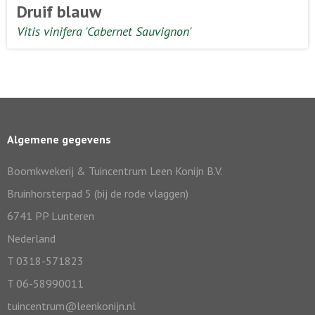
Druif blauw
Vitis vinifera 'Cabernet Sauvignon'
Algemene gegevens
Boomkwekerij & Tuincentrum Leen Konijn B.V.
Bruinhorsterpad 5 (bij de rode vlaggen)
6741 PP Lunteren
Nederland
T 0318-571823
T 06-58990011
tuincentrum@leenkonijn.nl