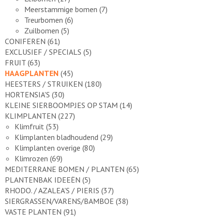
Meerstammige bomen
(7)
Treurbomen
(6)
Zuilbomen
(5)
CONIFEREN
(61)
EXCLUSIEF / SPECIALS
(5)
FRUIT
(63)
HAAGPLANTEN
(45)
HEESTERS / STRUIKEN
(180)
HORTENSIA'S
(30)
KLEINE SIERBOOMPJES OP STAM
(14)
KLIMPLANTEN
(227)
Klimfruit
(53)
Klimplanten bladhoudend
(29)
Klimplanten overige
(80)
Klimrozen
(69)
MEDITERRANE BOMEN / PLANTEN
(65)
PLANTENBAK IDEEËN
(5)
RHODO. / AZALEA'S / PIERIS
(37)
SIERGRASSEN/VARENS/BAMBOE
(38)
VASTE PLANTEN
(91)