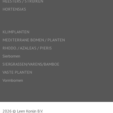
HEESTERS / STRUIKEN
HORTENSIA’S
KLIMPLANTEN
MEDITERRANE BOMEN / PLANTEN
RHODO. / AZALEA’S / PIERIS
Sierbomen
SIERGRASSEN/VARENS/BAMBOE
VASTE PLANTEN
Vormbomen
2026 © Leen Konijn B.V.