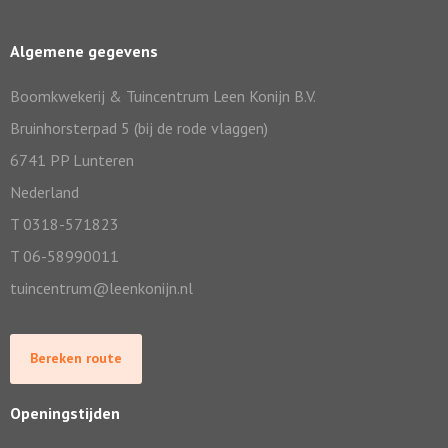
Algemene gegevens
Boomkwekerij & Tuincentrum Leen Konijn B.V.
Bruinhorsterpad 5 (bij de rode vlaggen)
6741 PP Lunteren
Nederland
T 0318-571823
T 06-58990011
tuincentrum@leenkonijn.nl
Bereken route
Openingstijden