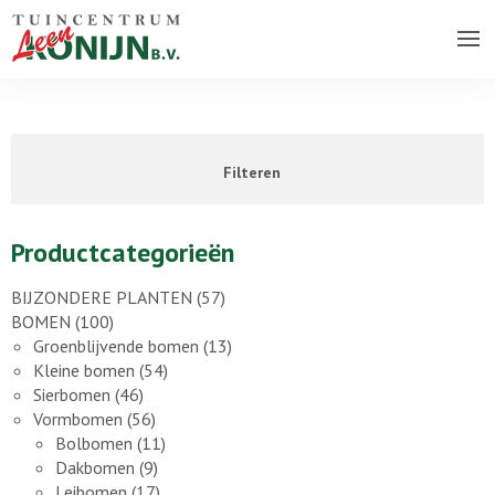
Over ons bedrijf
Assortiment
Filteren
Vacatures
Contact
Productcategorieën
BIJZONDERE PLANTEN
(57)
BOMEN
(100)
Groenblijvende bomen
(13)
Kleine bomen
(54)
Sierbomen
(46)
Vormbomen
(56)
Bolbomen
(11)
Dakbomen
(9)
Leibomen
(17)