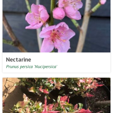
Nectarine
Prunus persica 'Nucipersica'