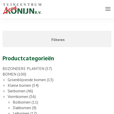
Over ons bedrijf
Assortiment
Filteren
Vacatures
Contact
Productcategorieën
BIJZONDERE PLANTEN
(57)
BOMEN
(100)
Groenblijvende bomen
(13)
Kleine bomen
(54)
Sierbomen
(46)
Vormbomen
(56)
Bolbomen
(11)
Dakbomen
(9)
Leibomen
(17)