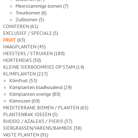
Meerstammige bomen
(7)
Treurbomen
(6)
Zuilbomen
(5)
CONIFEREN
(61)
EXCLUSIEF / SPECIALS
(5)
FRUIT
(63)
HAAGPLANTEN
(45)
HEESTERS / STRUIKEN
(180)
HORTENSIA'S
(30)
KLEINE SIERBOOMPJES OP STAM
(14)
KLIMPLANTEN
(227)
Klimfruit
(53)
Klimplanten bladhoudend
(29)
Klimplanten overige
(80)
Klimrozen
(69)
MEDITERRANE BOMEN / PLANTEN
(65)
PLANTENBAK IDEEËN
(5)
RHODO. / AZALEA'S / PIERIS
(37)
SIERGRASSEN/VARENS/BAMBOE
(38)
VASTE PLANTEN
(91)