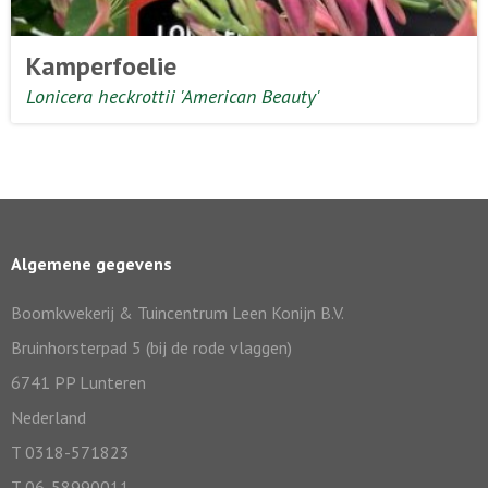
Kamperfoelie
Lonicera heckrottii 'American Beauty'
Algemene gegevens
Boomkwekerij & Tuincentrum Leen Konijn B.V.
Bruinhorsterpad 5 (bij de rode vlaggen)
6741 PP Lunteren
Nederland
T 0318-571823
T 06-58990011