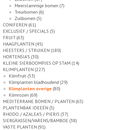
Meerstammige bomen
(7)
Treurbomen
(6)
Zuilbomen
(5)
CONIFEREN
(61)
EXCLUSIEF / SPECIALS
(5)
FRUIT
(63)
HAAGPLANTEN
(45)
HEESTERS / STRUIKEN
(180)
HORTENSIA'S
(30)
KLEINE SIERBOOMPJES OP STAM
(14)
KLIMPLANTEN
(227)
Klimfruit
(53)
Klimplanten bladhoudend
(29)
Klimplanten overige
(80)
Klimrozen
(69)
MEDITERRANE BOMEN / PLANTEN
(65)
PLANTENBAK IDEEËN
(5)
RHODO. / AZALEA'S / PIERIS
(37)
SIERGRASSEN/VARENS/BAMBOE
(38)
VASTE PLANTEN
(91)