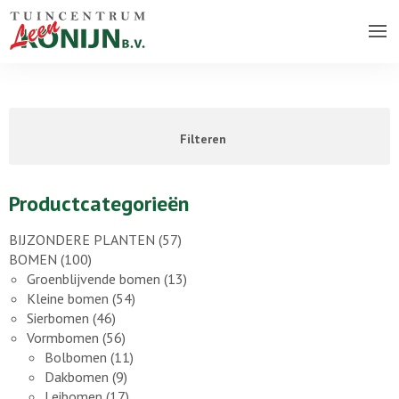
Over ons bedrijf
Assortiment
Filteren
Vacatures
Contact
Productcategorieën
BIJZONDERE PLANTEN
(57)
BOMEN
(100)
Groenblijvende bomen
(13)
Kleine bomen
(54)
Sierbomen
(46)
Vormbomen
(56)
Bolbomen
(11)
Dakbomen
(9)
Leibomen
(17)