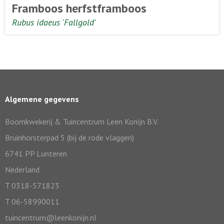
Framboos herfstframboos
Rubus idaeus 'Fallgold'
Algemene gegevens
Boomkwekerij & Tuincentrum Leen Konijn B.V.
Bruinhorsterpad 5 (bij de rode vlaggen)
6741 PP Lunteren
Nederland
T 0318-571823
T 06-58990011
tuincentrum@leenkonijn.nl