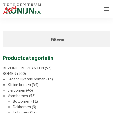
Over ons bedrijf
Assortiment
Filteren
Vacatures
Contact
Productcategorieën
BIJZONDERE PLANTEN
(57)
BOMEN
(100)
Groenblijvende bomen
(13)
Kleine bomen
(54)
Sierbomen
(46)
Vormbomen
(56)
Bolbomen
(11)
Dakbomen
(9)
Leibomen
(17)