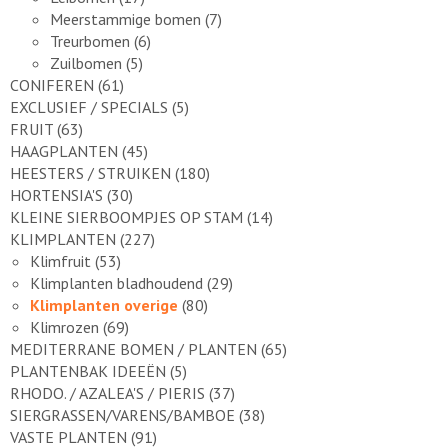
Meerstammige bomen
(7)
Treurbomen
(6)
Zuilbomen
(5)
CONIFEREN
(61)
EXCLUSIEF / SPECIALS
(5)
FRUIT
(63)
HAAGPLANTEN
(45)
HEESTERS / STRUIKEN
(180)
HORTENSIA'S
(30)
KLEINE SIERBOOMPJES OP STAM
(14)
KLIMPLANTEN
(227)
Klimfruit
(53)
Klimplanten bladhoudend
(29)
Klimplanten overige
(80)
Klimrozen
(69)
MEDITERRANE BOMEN / PLANTEN
(65)
PLANTENBAK IDEEËN
(5)
RHODO. / AZALEA'S / PIERIS
(37)
SIERGRASSEN/VARENS/BAMBOE
(38)
VASTE PLANTEN
(91)