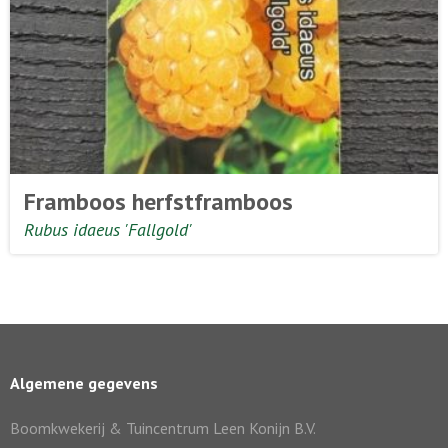
Framboos herfstframboos
Rubus idaeus 'Fallgold'
Algemene gegevens
Boomkwekerij & Tuincentrum Leen Konijn B.V.