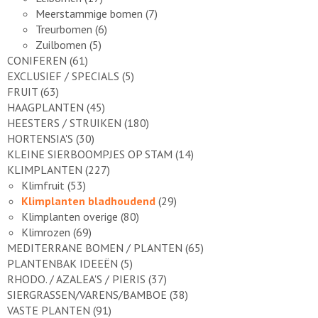
Meerstammige bomen
(7)
Treurbomen
(6)
Zuilbomen
(5)
CONIFEREN
(61)
EXCLUSIEF / SPECIALS
(5)
FRUIT
(63)
HAAGPLANTEN
(45)
HEESTERS / STRUIKEN
(180)
HORTENSIA'S
(30)
KLEINE SIERBOOMPJES OP STAM
(14)
KLIMPLANTEN
(227)
Klimfruit
(53)
Klimplanten bladhoudend
(29)
Klimplanten overige
(80)
Klimrozen
(69)
MEDITERRANE BOMEN / PLANTEN
(65)
PLANTENBAK IDEEËN
(5)
RHODO. / AZALEA'S / PIERIS
(37)
SIERGRASSEN/VARENS/BAMBOE
(38)
VASTE PLANTEN
(91)