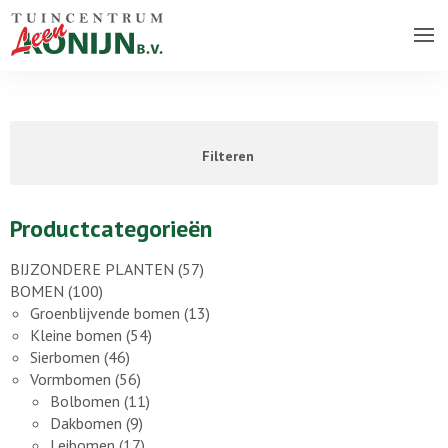
Over ons bedrijf
Assortiment
Filteren
Vacatures
Contact
Productcategorieën
BIJZONDERE PLANTEN
(57)
BOMEN
(100)
Groenblijvende bomen
(13)
Kleine bomen
(54)
Sierbomen
(46)
Vormbomen
(56)
Bolbomen
(11)
Dakbomen
(9)
Leibomen
(17)