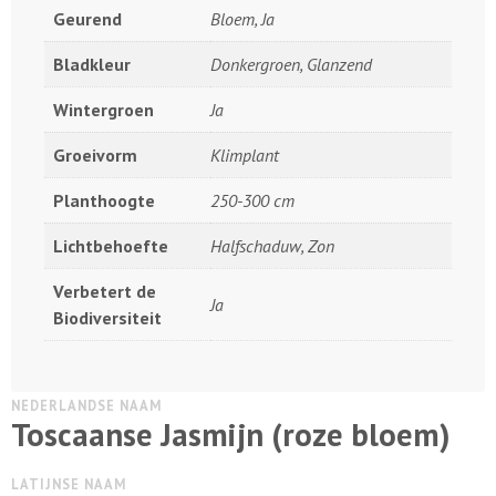
Geurend
Bloem, Ja
Bladkleur
Donkergroen, Glanzend
Wintergroen
Ja
Groeivorm
Klimplant
Planthoogte
250-300 cm
Lichtbehoefte
Halfschaduw, Zon
Verbetert de
Ja
Biodiversiteit
NEDERLANDSE NAAM
Toscaanse Jasmijn (roze bloem)
LATIJNSE NAAM