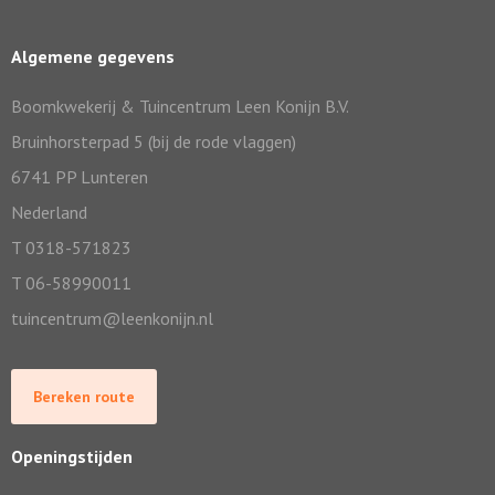
Algemene gegevens
Boomkwekerij & Tuincentrum Leen Konijn B.V.
Bruinhorsterpad 5 (bij de rode vlaggen)
6741 PP Lunteren
Nederland
T 0318-571823
T 06-58990011
tuincentrum@leenkonijn.nl
Bereken route
Openingstijden