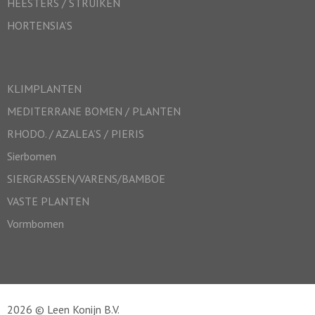
HEESTERS / STRUIKEN
HORTENSIA’S
KLIMPLANTEN
MEDITERRANE BOMEN / PLANTEN
RHODO. / AZALEA’S / PIERIS
Sierbomen
SIERGRASSEN/VARENS/BAMBOE
VASTE PLANTEN
Vormbomen
2026 © Leen Konijn B.V.