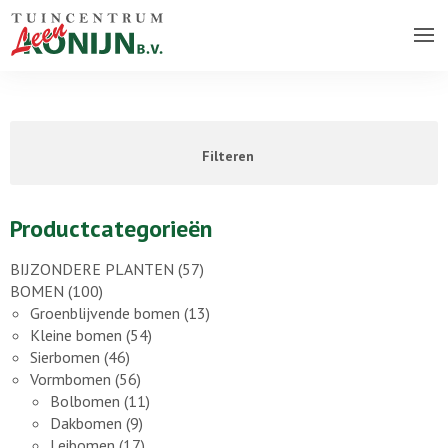
Over ons bedrijf
Assortiment
Filteren
Vacatures
Contact
Productcategorieën
BIJZONDERE PLANTEN
(57)
BOMEN
(100)
Groenblijvende bomen
(13)
Kleine bomen
(54)
Sierbomen
(46)
Vormbomen
(56)
Bolbomen
(11)
Dakbomen
(9)
Leibomen
(17)