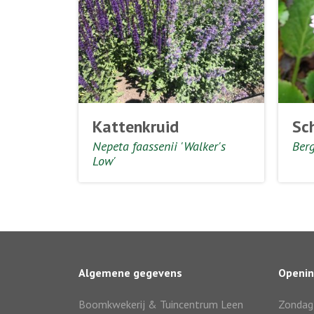
Kattenkruid
Sc
Nepeta faassenii 'Walker's
Berg
Low'
Algemene gegevens
Openin
Boomkwekerij & Tuincentrum Leen
Zondag