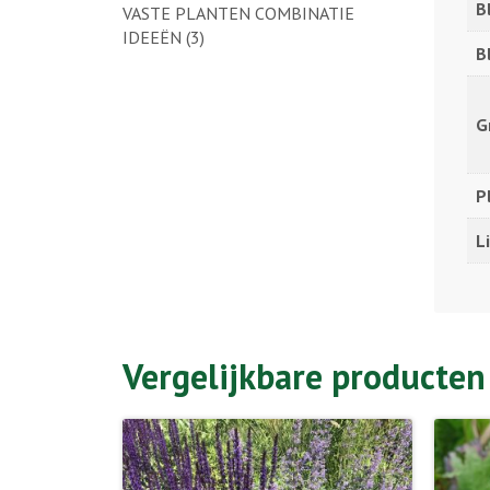
B
VASTE PLANTEN COMBINATIE
IDEEËN
(3)
B
G
P
L
Vergelijkbare producten