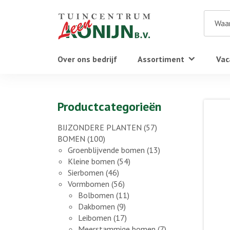
Over ons bedrijf
Assortiment
Vac
Productcategorieën
BIJZONDERE PLANTEN
(57)
BOMEN
(100)
Groenblijvende bomen
(13)
Kleine bomen
(54)
Sierbomen
(46)
Vormbomen
(56)
Bolbomen
(11)
Dakbomen
(9)
Leibomen
(17)
Meerstammige bomen
(7)