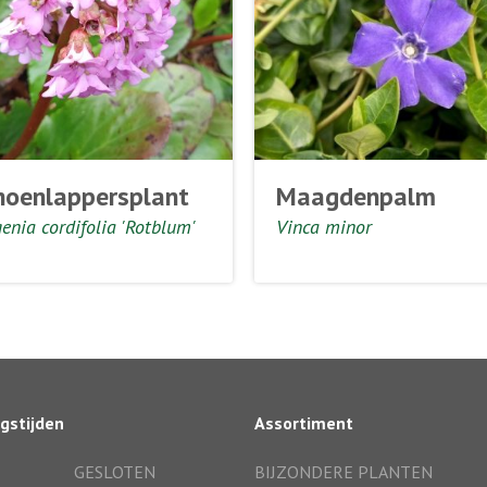
hoenlappersplant
Maagdenpalm
enia cordifolia 'Rotblum'
Vinca minor
gstijden
Assortiment
GESLOTEN
BIJZONDERE PLANTEN