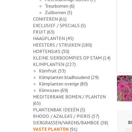
Treurbomen
(6)
Zuilbomen
(5)
CONIFEREN
(61)
EXCLUSIEF / SPECIALS
(5)
FRUIT
(63)
HAAGPLANTEN
(45)
HEESTERS / STRUIKEN
(180)
HORTENSIA'S
(30)
KLEINE SIERBOOMPJES OP STAM
(14)
KLIMPLANTEN
(227)
Klimfruit
(53)
Klimplanten bladhoudend
(29)
Klimplanten overige
(80)
Klimrozen
(69)
MEDITERRANE BOMEN / PLANTEN
(65)
PLANTENBAK IDEEËN
(5)
RHODO. / AZALEA'S / PIERIS
(37)
B
SIERGRASSEN/VARENS/BAMBOE
(38)
VASTE PLANTEN
(91)