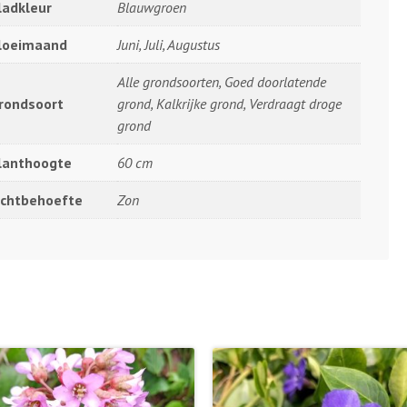
ladkleur
Blauwgroen
loeimaand
Juni, Juli, Augustus
Alle grondsoorten, Goed doorlatende
rondsoort
grond, Kalkrijke grond, Verdraagt droge
grond
lanthoogte
60 cm
ichtbehoefte
Zon