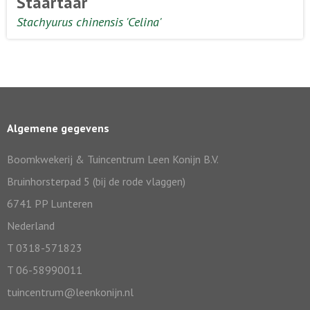
Staartaar
Stachyurus chinensis 'Celina'
Algemene gegevens
Boomkwekerij & Tuincentrum Leen Konijn B.V.
Bruinhorsterpad 5 (bij de rode vlaggen)
6741 PP Lunteren
Nederland
T 0318-571823
T 06-58990011
tuincentrum@leenkonijn.nl