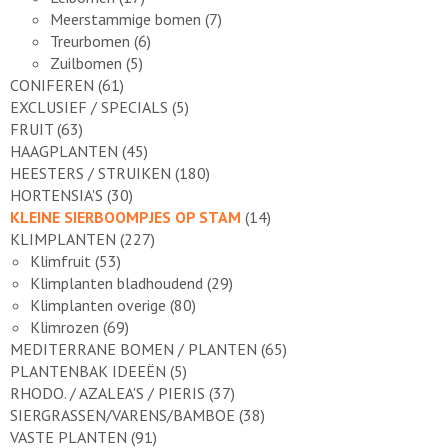
Meerstammige bomen
(7)
Treurbomen
(6)
Zuilbomen
(5)
CONIFEREN
(61)
EXCLUSIEF / SPECIALS
(5)
FRUIT
(63)
HAAGPLANTEN
(45)
HEESTERS / STRUIKEN
(180)
HORTENSIA'S
(30)
KLEINE SIERBOOMPJES OP STAM
(14)
KLIMPLANTEN
(227)
Klimfruit
(53)
Klimplanten bladhoudend
(29)
Klimplanten overige
(80)
Klimrozen
(69)
MEDITERRANE BOMEN / PLANTEN
(65)
PLANTENBAK IDEEËN
(5)
RHODO. / AZALEA'S / PIERIS
(37)
SIERGRASSEN/VARENS/BAMBOE
(38)
VASTE PLANTEN
(91)