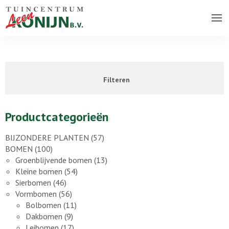
Over ons bedrijf
Assortiment
Filteren
Vacatures
Contact
Productcategorieën
BIJZONDERE PLANTEN
(57)
BOMEN
(100)
Groenblijvende bomen
(13)
Kleine bomen
(54)
Sierbomen
(46)
Vormbomen
(56)
Bolbomen
(11)
Dakbomen
(9)
Leibomen
(17)