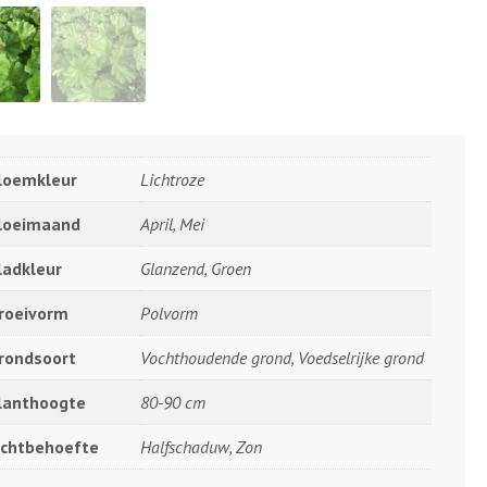
loemkleur
Lichtroze
loeimaand
April, Mei
ladkleur
Glanzend, Groen
roeivorm
Polvorm
rondsoort
Vochthoudende grond, Voedselrijke grond
lanthoogte
80-90 cm
ichtbehoefte
Halfschaduw, Zon