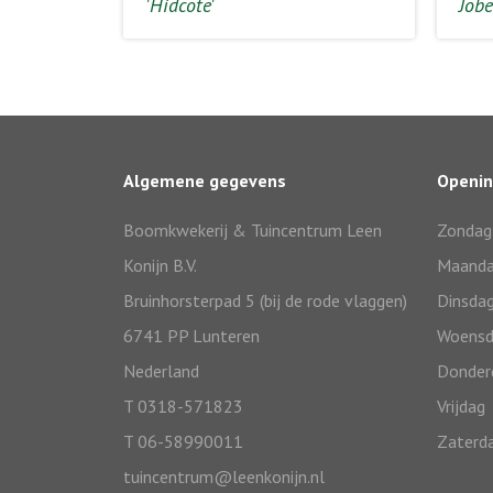
'Hidcote'
Jobe
Algemene gegevens
Openin
Boomkwekerij & Tuincentrum Leen
Zondag
Konijn B.V.
Maand
Bruinhorsterpad 5 (bij de rode vlaggen)
Dinsda
6741 PP Lunteren
Woensd
Nederland
Donder
T 0318-571823
Vrijdag
T 06-58990011
Zaterd
tuincentrum@leenkonijn.nl