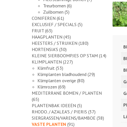
Treurbomen
(6)
Zuilbomen
(5)
CONIFEREN
(61)
EXCLUSIEF / SPECIALS
(5)
FRUIT
(63)
HAAGPLANTEN
(45)
HEESTERS / STRUIKEN
(180)
B
HORTENSIA'S
(30)
KLEINE SIERBOOMPJES OP STAM
(14)
B
KLIMPLANTEN
(227)
Klimfruit
(53)
B
Klimplanten bladhoudend
(29)
Klimplanten overige
(80)
G
Klimrozen
(69)
MEDITERRANE BOMEN / PLANTEN
G
(65)
P
PLANTENBAK IDEEËN
(5)
RHODO. / AZALEA'S / PIERIS
(37)
L
SIERGRASSEN/VARENS/BAMBOE
(38)
VASTE PLANTEN
(91)