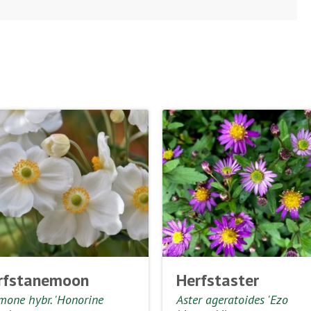
rfstanemoon
Herfstaster
mone hybr. 'Honorine
Aster ageratoides 'Ezo