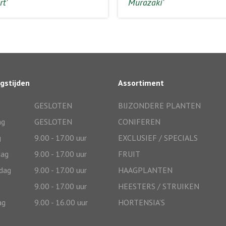
rt'
Murazaki'
gstijden
Assortiment
GESLOTEN
BIJZONDERE PLANTEN
ag
GESLOTEN
CONIFEREN
g
9.00 - 17.00 uur
EXCLUSIEF / SPECIALS
ag
9.00 - 17.00 uur
FRUIT
dag
9.00 - 17.00 uur
HAAGPLANTEN
9.00 - 17.00 uur
HEESTERS / STRUIKEN
ag
9.00 - 16.00 uur
HORTENSIA’S