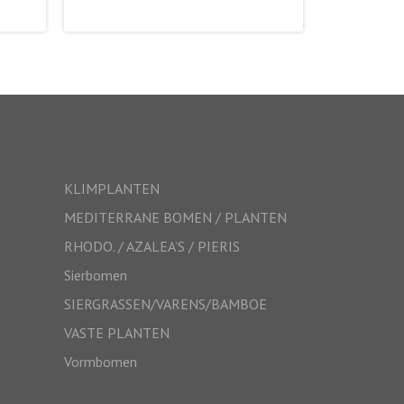
KLIMPLANTEN
MEDITERRANE BOMEN / PLANTEN
RHODO. / AZALEA’S / PIERIS
Sierbomen
SIERGRASSEN/VARENS/BAMBOE
VASTE PLANTEN
Vormbomen