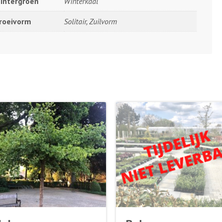
intergroen
Winterkaal
roeivorm
Solitair, Zuilvorm