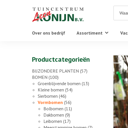
Over ons bedrijf
Assortiment
Vac
Productcategorieën
BIJZONDERE PLANTEN
(57)
BOMEN
(100)
Groenblijvende bomen
(13)
Kleine bomen
(54)
Sierbomen
(46)
Vormbomen
(56)
Bolbomen
(11)
Dakbomen
(9)
Leibomen
(17)
Meerstammige bomen
(7)