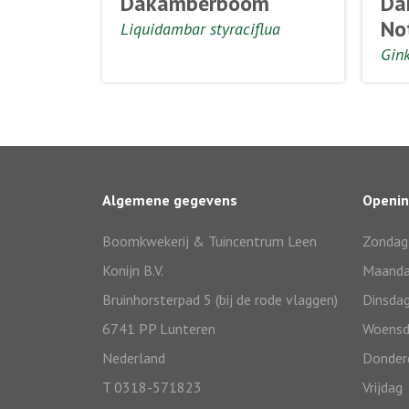
Dakamberboom
Da
No
Liquidambar styraciflua
Gink
Algemene gegevens
Openin
Boomkwekerij & Tuincentrum Leen
Zondag
Konijn B.V.
Maand
Bruinhorsterpad 5 (bij de rode vlaggen)
Dinsda
6741 PP Lunteren
Woensd
Nederland
Donder
T 0318-571823
Vrijdag