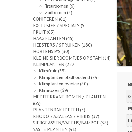
Treurbomen
(6)
Zuilbomen
(5)
CONIFEREN
(61)
EXCLUSIEF / SPECIALS
(5)
FRUIT
(63)
HAAGPLANTEN
(45)
HEESTERS / STRUIKEN
(180)
HORTENSIA'S
(30)
KLEINE SIERBOOMPJES OP STAM
(14)
KLIMPLANTEN
(227)
Klimfruit
(53)
Klimplanten bladhoudend
(29)
Klimplanten overige
(80)
B
Klimrozen
(69)
G
MEDITERRANE BOMEN / PLANTEN
(65)
P
PLANTENBAK IDEEËN
(5)
RHODO. / AZALEA'S / PIERIS
(37)
L
SIERGRASSEN/VARENS/BAMBOE
(38)
VASTE PLANTEN
(91)