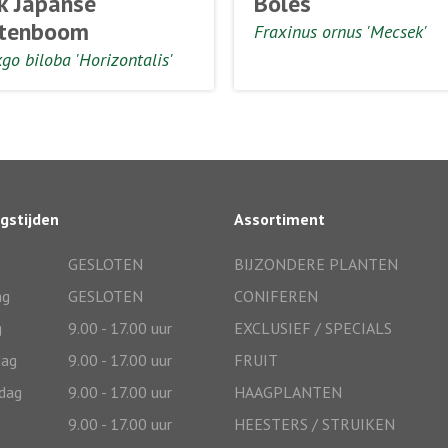
k Japanse
Boles
tenboom
Fraxinus ornus 'Mecsek'
go biloba 'Horizontalis'
gstijden
Assortiment
GESLOTEN
BIJZONDERE PLANTEN
ag
GESLOTEN
CONIFEREN
g
9.00 - 17.00 uur
EXCLUSIEF / SPECIALS
ag
9.00 - 17.00 uur
FRUIT
dag
9.00 - 17.00 uur
HAAGPLANTEN
9.00 - 17.00 uur
HEESTERS / STRUIKEN