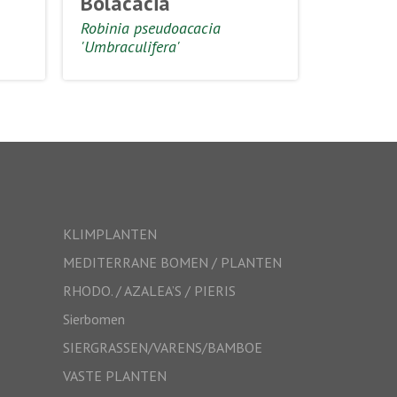
Bolacacia
Robinia pseudoacacia
'Umbraculifera'
KLIMPLANTEN
MEDITERRANE BOMEN / PLANTEN
RHODO. / AZALEA’S / PIERIS
Sierbomen
SIERGRASSEN/VARENS/BAMBOE
VASTE PLANTEN