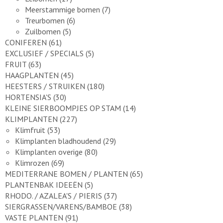
Meerstammige bomen
(7)
Treurbomen
(6)
Zuilbomen
(5)
CONIFEREN
(61)
EXCLUSIEF / SPECIALS
(5)
FRUIT
(63)
HAAGPLANTEN
(45)
HEESTERS / STRUIKEN
(180)
HORTENSIA'S
(30)
KLEINE SIERBOOMPJES OP STAM
(14)
KLIMPLANTEN
(227)
Klimfruit
(53)
Klimplanten bladhoudend
(29)
Klimplanten overige
(80)
Klimrozen
(69)
MEDITERRANE BOMEN / PLANTEN
(65)
PLANTENBAK IDEEËN
(5)
RHODO. / AZALEA'S / PIERIS
(37)
SIERGRASSEN/VARENS/BAMBOE
(38)
VASTE PLANTEN
(91)