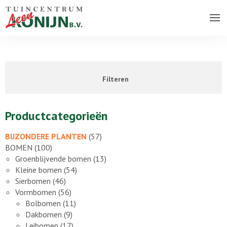
Over ons bedrijf
Assortiment
Filteren
Vacatures
Contact
Productcategorieën
BIJZONDERE PLANTEN
(57)
BOMEN
(100)
Groenblijvende bomen
(13)
Kleine bomen
(54)
Sierbomen
(46)
Vormbomen
(56)
Bolbomen
(11)
Dakbomen
(9)
Leibomen
(17)