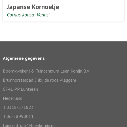
Japanse Kornoelje
Cornus kousa 'Venus'
Algemene gegevens
Boomkwekerij & Tuincentrum Leen Konijn B.V.
Bruinhorsterpad 5 (bij de rode vlaggen)
6741 PP Lunteren
Nederland
T 0318-571823
T 06-58990011
tuincentrum@leenkonijn.nl