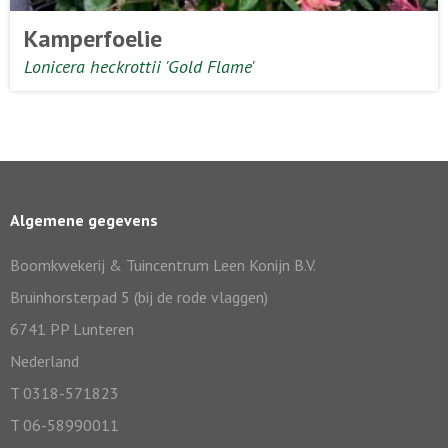
Kamperfoelie
Lonicera heckrottii 'Gold Flame'
Algemene gegevens
Boomkwekerij & Tuincentrum Leen Konijn B.V.
Bruinhorsterpad 5 (bij de rode vlaggen)
6741 PP Lunteren
Nederland
T 0318-571823
T 06-58990011