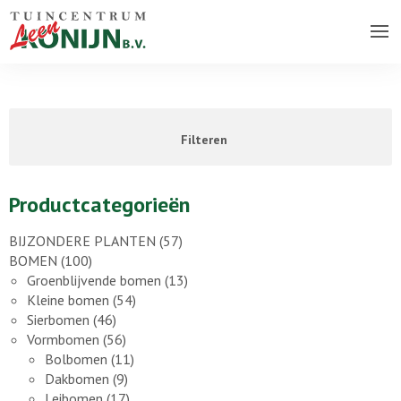
Over ons bedrijf
Assortiment
Filteren
Vacatures
Contact
Productcategorieën
BIJZONDERE PLANTEN
(57)
BOMEN
(100)
Groenblijvende bomen
(13)
Kleine bomen
(54)
Sierbomen
(46)
Vormbomen
(56)
Bolbomen
(11)
Dakbomen
(9)
Leibomen
(17)