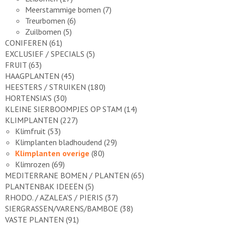
Meerstammige bomen
(7)
Treurbomen
(6)
Zuilbomen
(5)
CONIFEREN
(61)
EXCLUSIEF / SPECIALS
(5)
FRUIT
(63)
HAAGPLANTEN
(45)
HEESTERS / STRUIKEN
(180)
HORTENSIA'S
(30)
KLEINE SIERBOOMPJES OP STAM
(14)
KLIMPLANTEN
(227)
Klimfruit
(53)
Klimplanten bladhoudend
(29)
Klimplanten overige
(80)
Klimrozen
(69)
MEDITERRANE BOMEN / PLANTEN
(65)
PLANTENBAK IDEEËN
(5)
RHODO. / AZALEA'S / PIERIS
(37)
SIERGRASSEN/VARENS/BAMBOE
(38)
VASTE PLANTEN
(91)