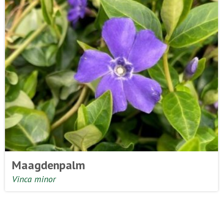
Maagdenpalm
Vinca minor