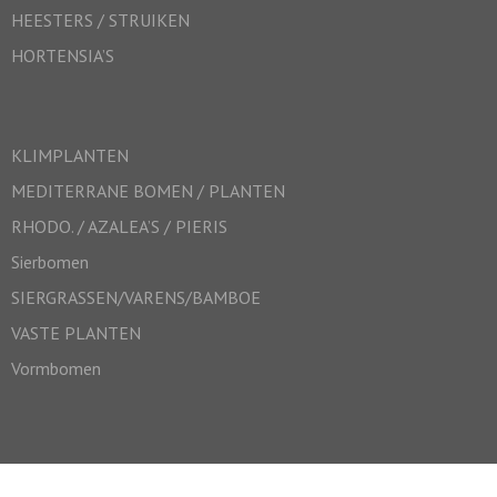
HEESTERS / STRUIKEN
HORTENSIA’S
KLIMPLANTEN
MEDITERRANE BOMEN / PLANTEN
RHODO. / AZALEA’S / PIERIS
Sierbomen
SIERGRASSEN/VARENS/BAMBOE
VASTE PLANTEN
Vormbomen