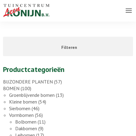
Over ons bedrijf
Assortiment
Filteren
Vacatures
Contact
Productcategorieën
BIJZONDERE PLANTEN
(57)
BOMEN
(100)
Groenblijvende bomen
(13)
Kleine bomen
(54)
Sierbomen
(46)
Vormbomen
(56)
Bolbomen
(11)
Dakbomen
(9)
Leibomen
(17)