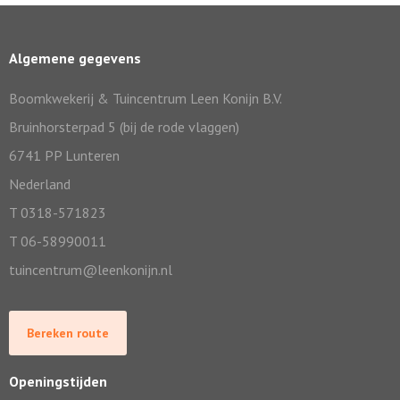
Algemene gegevens
Boomkwekerij & Tuincentrum Leen Konijn B.V.
Bruinhorsterpad 5 (bij de rode vlaggen)
6741 PP Lunteren
Nederland
T 0318-571823
T 06-58990011
tuincentrum@leenkonijn.nl
Bereken route
Openingstijden