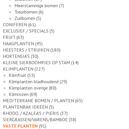
Meerstammige bomen
(7)
Treurbomen
(6)
Zuilbomen
(5)
CONIFEREN
(61)
EXCLUSIEF / SPECIALS
(5)
FRUIT
(63)
HAAGPLANTEN
(45)
HEESTERS / STRUIKEN
(180)
HORTENSIA'S
(30)
KLEINE SIERBOOMPJES OP STAM
(14)
KLIMPLANTEN
(227)
Klimfruit
(53)
Klimplanten bladhoudend
(29)
Klimplanten overige
(80)
Klimrozen
(69)
MEDITERRANE BOMEN / PLANTEN
(65)
PLANTENBAK IDEEËN
(5)
RHODO. / AZALEA'S / PIERIS
(37)
SIERGRASSEN/VARENS/BAMBOE
(38)
VASTE PLANTEN
(91)