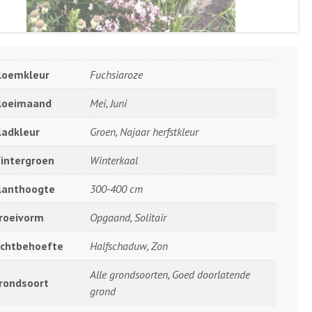
loemkleur
Fuchsiaroze
loeimaand
Mei, Juni
ladkleur
Groen, Najaar herfstkleur
intergroen
Winterkaal
lanthoogte
300-400 cm
roeivorm
Opgaand, Solitair
ichtbehoefte
Halfschaduw, Zon
Alle grondsoorten, Goed doorlatende
rondsoort
grond