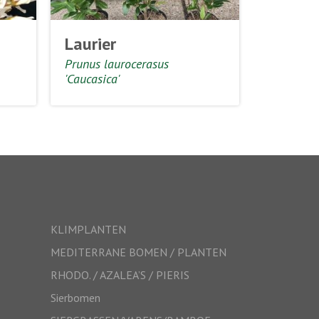
Laurier
Prunus laurocerasus
'Caucasica'
KLIMPLANTEN
MEDITERRANE BOMEN / PLANTEN
RHODO. / AZALEA’S / PIERIS
Sierbomen