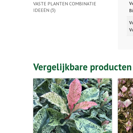
V
VASTE PLANTEN COMBINATIE
IDEEËN
(3)
B
V
V
Vergelijkbare producten