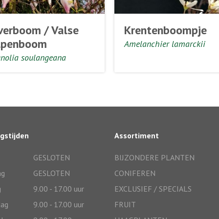
verboom / Valse
Krentenboompje
lpenboom
Amelanchier lamarckii
nolia soulangeana
gstijden
Assortiment
GESLOTEN
BIJZONDERE PLANTEN
ag
GESLOTEN
CONIFEREN
g
9.00 - 17.00 uur
EXCLUSIEF / SPECIALS
ag
9.00 - 17.00 uur
FRUIT