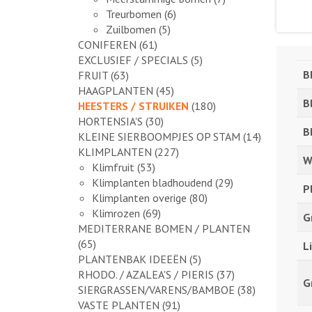
Treurbomen
(6)
Zuilbomen
(5)
CONIFEREN
(61)
EXCLUSIEF / SPECIALS
(5)
B
FRUIT
(63)
HAAGPLANTEN
(45)
B
HEESTERS / STRUIKEN
(180)
HORTENSIA'S
(30)
B
KLEINE SIERBOOMPJES OP STAM
(14)
KLIMPLANTEN
(227)
W
Klimfruit
(53)
Klimplanten bladhoudend
(29)
P
Klimplanten overige
(80)
Klimrozen
(69)
G
MEDITERRANE BOMEN / PLANTEN
(65)
L
PLANTENBAK IDEEËN
(5)
RHODO. / AZALEA'S / PIERIS
(37)
G
SIERGRASSEN/VARENS/BAMBOE
(38)
VASTE PLANTEN
(91)