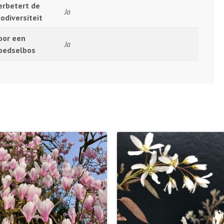
erbetert de
Ja
iodiversiteit
oor een
Ja
oedselbos