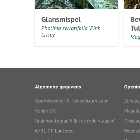
Glansmispel
Be
Tu
Photinia serratifolia 'Pink
Crispy'
Mag
Algemene gegevens
Openin
Boomkwekerij & Tuincentrum Leen
Zondag
Konijn B.V.
Maand
Bruinhorsterpad 5 (bij de rode vlaggen)
Dinsda
6741 PP Lunteren
Woensd