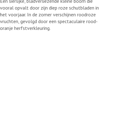
Een sierlijke, bladverliezende kleine boom die
vooral opvalt door zijn diep roze schutbladen in
het voorjaar. In de zomer verschijnen roodroze
vruchten, gevolgd door een spectaculaire rood-
oranje herfstverkleuring.