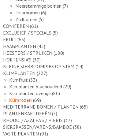
Meerstammige bomen
(7)
Treurbomen
(6)
Zuilbomen
(5)
CONIFEREN
(61)
EXCLUSIEF / SPECIALS
(5)
FRUIT
(63)
HAAGPLANTEN
(45)
HEESTERS / STRUIKEN
(180)
HORTENSIA'S
(30)
KLEINE SIERBOOMPJES OP STAM
(14)
KLIMPLANTEN
(227)
Klimfruit
(53)
Klimplanten bladhoudend
(29)
Klimplanten overige
(80)
Klimrozen
(69)
MEDITERRANE BOMEN / PLANTEN
(65)
PLANTENBAK IDEEËN
(5)
RHODO. / AZALEA'S / PIERIS
(37)
SIERGRASSEN/VARENS/BAMBOE
(38)
VASTE PLANTEN
(91)