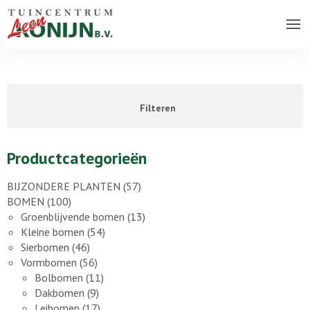
Over ons bedrijf
Assortiment
Filteren
Vacatures
Contact
Productcategorieën
BIJZONDERE PLANTEN
(57)
BOMEN
(100)
Groenblijvende bomen
(13)
Kleine bomen
(54)
Sierbomen
(46)
Vormbomen
(56)
Bolbomen
(11)
Dakbomen
(9)
Leibomen
(17)