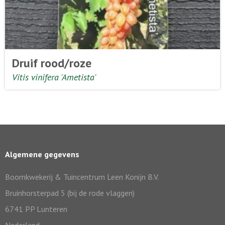
Druif rood/roze
Vitis vinifera 'Ametista'
Algemene gegevens
Boomkwekerij & Tuincentrum Leen Konijn B.V.
Bruinhorsterpad 5 (bij de rode vlaggen)
6741 PP Lunteren