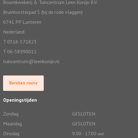
Boomkwekerij & Tuincentrum Leen Konijn B.V.
Bruinhorsterpad 5 (bij de rode vlaggen)
6741 PP Lunteren
Nederland
T 0318-571823
T 06-58990011
tuincentrum@leenkonijn.nl
Bereken route
Openingstijden
Zondag
GESLOTEN
Maandag
GESLOTEN
Dinsdag
9.00 - 17.00 uur