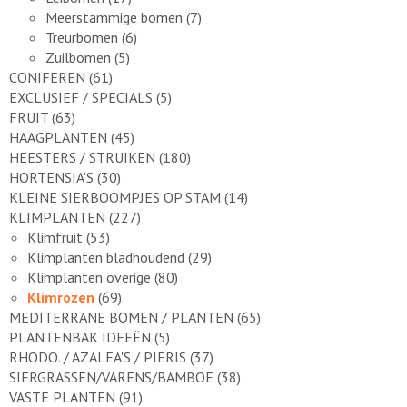
Meerstammige bomen
(7)
Treurbomen
(6)
Zuilbomen
(5)
CONIFEREN
(61)
EXCLUSIEF / SPECIALS
(5)
FRUIT
(63)
HAAGPLANTEN
(45)
HEESTERS / STRUIKEN
(180)
HORTENSIA'S
(30)
KLEINE SIERBOOMPJES OP STAM
(14)
KLIMPLANTEN
(227)
Klimfruit
(53)
Klimplanten bladhoudend
(29)
Klimplanten overige
(80)
Klimrozen
(69)
MEDITERRANE BOMEN / PLANTEN
(65)
PLANTENBAK IDEEËN
(5)
RHODO. / AZALEA'S / PIERIS
(37)
SIERGRASSEN/VARENS/BAMBOE
(38)
VASTE PLANTEN
(91)