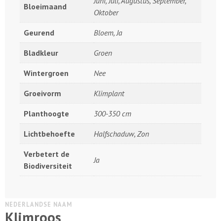
Juni, Juli, Augustus, September,
Bloeimaand
Oktober
Geurend
Bloem, Ja
Bladkleur
Groen
Wintergroen
Nee
Groeivorm
Klimplant
Planthoogte
300-350 cm
Lichtbehoefte
Halfschaduw, Zon
Verbetert de
Ja
Biodiversiteit
NEDERLANDSE NAAM
Klimroos