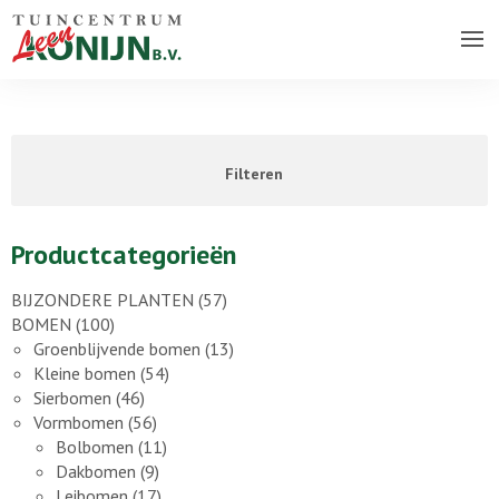
Over ons bedrijf
Assortiment
Filteren
Vacatures
Contact
Productcategorieën
BIJZONDERE PLANTEN
(57)
BOMEN
(100)
Groenblijvende bomen
(13)
Kleine bomen
(54)
Sierbomen
(46)
Vormbomen
(56)
Bolbomen
(11)
Dakbomen
(9)
Leibomen
(17)