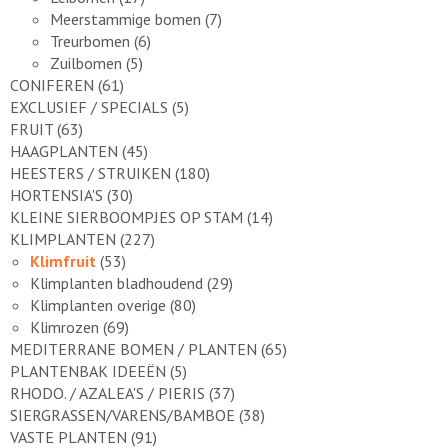
Meerstammige bomen
(7)
Treurbomen
(6)
Zuilbomen
(5)
CONIFEREN
(61)
EXCLUSIEF / SPECIALS
(5)
FRUIT
(63)
HAAGPLANTEN
(45)
HEESTERS / STRUIKEN
(180)
HORTENSIA'S
(30)
KLEINE SIERBOOMPJES OP STAM
(14)
KLIMPLANTEN
(227)
Klimfruit
(53)
Klimplanten bladhoudend
(29)
Klimplanten overige
(80)
Klimrozen
(69)
MEDITERRANE BOMEN / PLANTEN
(65)
PLANTENBAK IDEEËN
(5)
RHODO. / AZALEA'S / PIERIS
(37)
SIERGRASSEN/VARENS/BAMBOE
(38)
VASTE PLANTEN
(91)