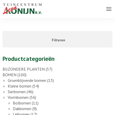
Over ons bedrijf
Assortiment
Filteren
Vacatures
Contact
Productcategorieën
BIJZONDERE PLANTEN
(57)
BOMEN
(100)
Groenblijvende bomen
(13)
Kleine bomen
(54)
Sierbomen
(46)
Vormbomen
(56)
Bolbomen
(11)
Dakbomen
(9)
Leibomen
(17)