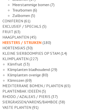
Meerstammige bomen
(7)
Treurbomen
(6)
Zuilbomen
(5)
CONIFEREN
(61)
EXCLUSIEF / SPECIALS
(5)
FRUIT
(63)
HAAGPLANTEN
(45)
HEESTERS / STRUIKEN
(180)
HORTENSIA'S
(30)
KLEINE SIERBOOMPJES OP STAM
(14)
KLIMPLANTEN
(227)
Klimfruit
(53)
Klimplanten bladhoudend
(29)
Klimplanten overige
(80)
Klimrozen
(69)
MEDITERRANE BOMEN / PLANTEN
(65)
PLANTENBAK IDEEËN
(5)
RHODO. / AZALEA'S / PIERIS
(37)
SIERGRASSEN/VARENS/BAMBOE
(38)
VASTE PLANTEN
(91)