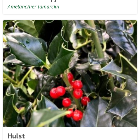
Amelanchier lamarckii
Hulst