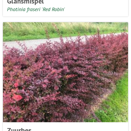
Glansmispel
Photinia fraseri 'Red Robin'
Zuurbes