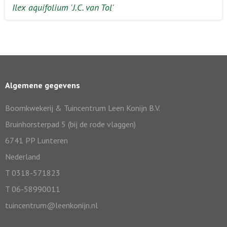
Ilex aquifolium 'J.C. van Tol'
Algemene gegevens
Boomkwekerij & Tuincentrum Leen Konijn B.V.
Bruinhorsterpad 5 (bij de rode vlaggen)
6741 PP Lunteren
Nederland
T 0318-571823
T 06-58990011
tuincentrum@leenkonijn.nl