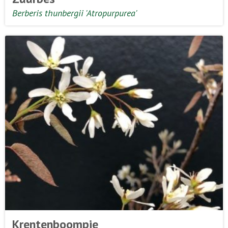
Berberis thunbergii 'Atropurpurea'
Krentenboompje