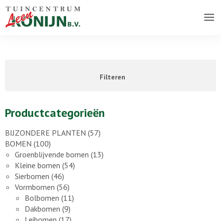
Over ons bedrijf
Assortiment
Filteren
Vacatures
Contact
Productcategorieën
BIJZONDERE PLANTEN
(57)
BOMEN
(100)
Groenblijvende bomen
(13)
Kleine bomen
(54)
Sierbomen
(46)
Vormbomen
(56)
Bolbomen
(11)
Dakbomen
(9)
Leibomen
(17)