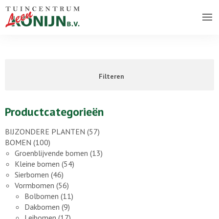
Over ons bedrijf
Assortiment
Filteren
Vacatures
Contact
Productcategorieën
BIJZONDERE PLANTEN
(57)
BOMEN
(100)
Groenblijvende bomen
(13)
Kleine bomen
(54)
Sierbomen
(46)
Vormbomen
(56)
Bolbomen
(11)
Dakbomen
(9)
Leibomen
(17)