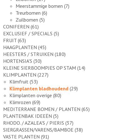
Meerstammige bomen
(7)
Treurbomen
(6)
Zuilbomen
(5)
CONIFEREN
(61)
EXCLUSIEF / SPECIALS
(5)
FRUIT
(63)
HAAGPLANTEN
(45)
HEESTERS / STRUIKEN
(180)
HORTENSIA'S
(30)
KLEINE SIERBOOMPJES OP STAM
(14)
KLIMPLANTEN
(227)
Klimfruit
(53)
Klimplanten bladhoudend
(29)
Klimplanten overige
(80)
Klimrozen
(69)
MEDITERRANE BOMEN / PLANTEN
(65)
PLANTENBAK IDEEËN
(5)
RHODO. / AZALEA'S / PIERIS
(37)
SIERGRASSEN/VARENS/BAMBOE
(38)
VASTE PLANTEN
(91)