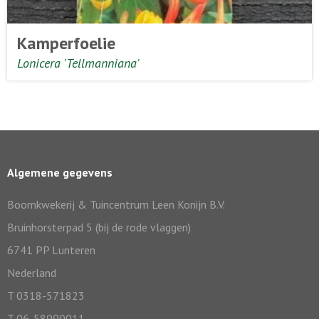
Kamperfoelie
Lonicera 'Tellmanniana'
Algemene gegevens
Boomkwekerij & Tuincentrum Leen Konijn B.V.
Bruinhorsterpad 5 (bij de rode vlaggen)
6741 PP Lunteren
Nederland
T 0318-571823
T 06-58990011