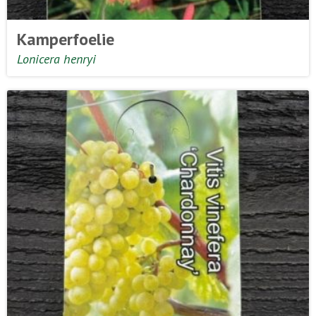
Kamperfoelie
Lonicera henryi