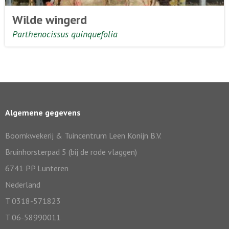
Wilde wingerd
Parthenocissus quinquefolia
Algemene gegevens
Boomkwekerij & Tuincentrum Leen Konijn B.V.
Bruinhorsterpad 5 (bij de rode vlaggen)
6741 PP Lunteren
Nederland
T 0318-571823
T 06-58990011