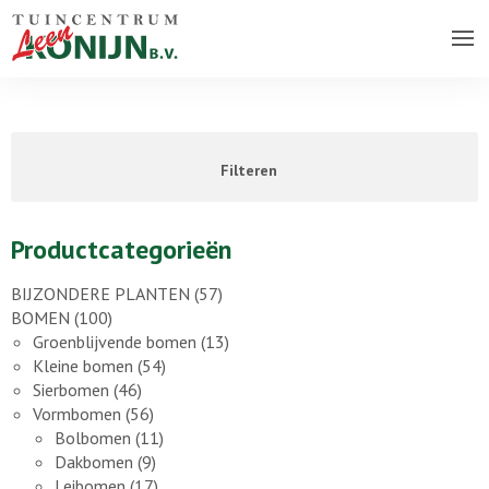
Over ons bedrijf
Assortiment
Filteren
Vacatures
Contact
Productcategorieën
BIJZONDERE PLANTEN
(57)
BOMEN
(100)
Groenblijvende bomen
(13)
Kleine bomen
(54)
Sierbomen
(46)
Vormbomen
(56)
Bolbomen
(11)
Dakbomen
(9)
Leibomen
(17)