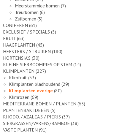
Meerstammige bomen
(7)
Treurbomen
(6)
Zuilbomen
(5)
CONIFEREN
(61)
EXCLUSIEF / SPECIALS
(5)
FRUIT
(63)
HAAGPLANTEN
(45)
HEESTERS / STRUIKEN
(180)
HORTENSIA'S
(30)
KLEINE SIERBOOMPJES OP STAM
(14)
KLIMPLANTEN
(227)
Klimfruit
(53)
Klimplanten bladhoudend
(29)
Klimplanten overige
(80)
Klimrozen
(69)
MEDITERRANE BOMEN / PLANTEN
(65)
PLANTENBAK IDEEËN
(5)
RHODO. / AZALEA'S / PIERIS
(37)
SIERGRASSEN/VARENS/BAMBOE
(38)
VASTE PLANTEN
(91)