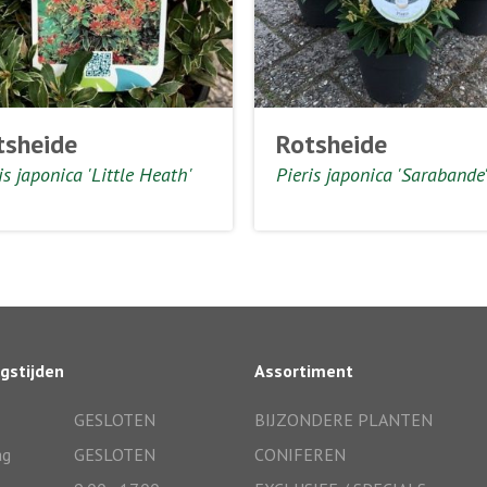
tsheide
Rotsheide
is japonica 'Little Heath'
Pieris japonica 'Sarabande
gstijden
Assortiment
GESLOTEN
BIJZONDERE PLANTEN
ag
GESLOTEN
CONIFEREN