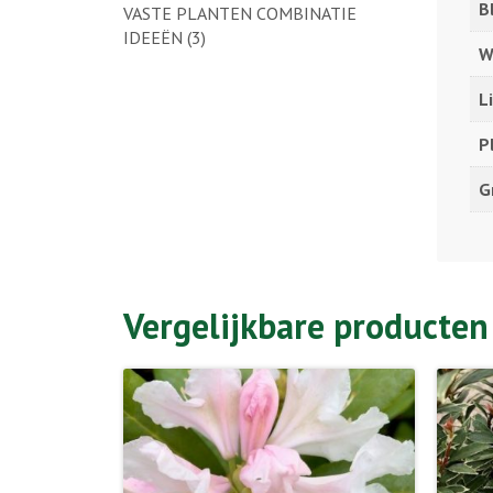
B
VASTE PLANTEN COMBINATIE
IDEEËN
(3)
W
L
P
G
Vergelijkbare producten