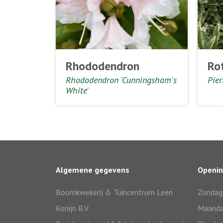
Rhododendron
Ro
Rhododendron 'Cunningsham's
Pier
White'
Algemene gegevens
Openin
Boomkwekerij & Tuincentrum Leen
Zondag
Konijn B.V.
Maand