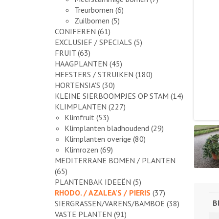
Treurbomen
(6)
Zuilbomen
(5)
CONIFEREN
(61)
EXCLUSIEF / SPECIALS
(5)
FRUIT
(63)
HAAGPLANTEN
(45)
HEESTERS / STRUIKEN
(180)
HORTENSIA'S
(30)
KLEINE SIERBOOMPJES OP STAM
(14)
KLIMPLANTEN
(227)
Klimfruit
(53)
Klimplanten bladhoudend
(29)
Klimplanten overige
(80)
Klimrozen
(69)
MEDITERRANE BOMEN / PLANTEN
(65)
PLANTENBAK IDEEËN
(5)
RHODO. / AZALEA'S / PIERIS
(37)
B
SIERGRASSEN/VARENS/BAMBOE
(38)
VASTE PLANTEN
(91)