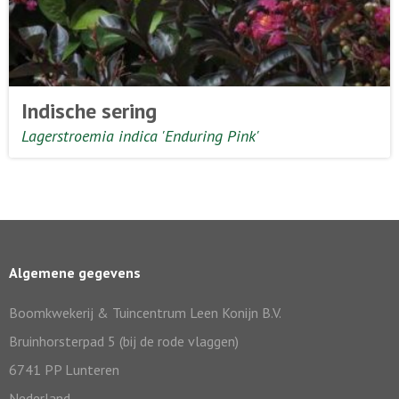
Indische sering
Lagerstroemia indica 'Enduring Pink'
Algemene gegevens
Boomkwekerij & Tuincentrum Leen Konijn B.V.
Bruinhorsterpad 5 (bij de rode vlaggen)
6741 PP Lunteren
Nederland