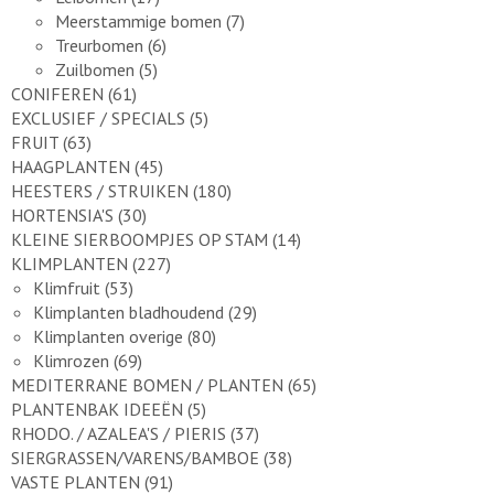
Meerstammige bomen
(7)
Treurbomen
(6)
Zuilbomen
(5)
CONIFEREN
(61)
EXCLUSIEF / SPECIALS
(5)
FRUIT
(63)
HAAGPLANTEN
(45)
HEESTERS / STRUIKEN
(180)
HORTENSIA'S
(30)
KLEINE SIERBOOMPJES OP STAM
(14)
KLIMPLANTEN
(227)
Klimfruit
(53)
Klimplanten bladhoudend
(29)
Klimplanten overige
(80)
Klimrozen
(69)
MEDITERRANE BOMEN / PLANTEN
(65)
PLANTENBAK IDEEËN
(5)
RHODO. / AZALEA'S / PIERIS
(37)
SIERGRASSEN/VARENS/BAMBOE
(38)
VASTE PLANTEN
(91)