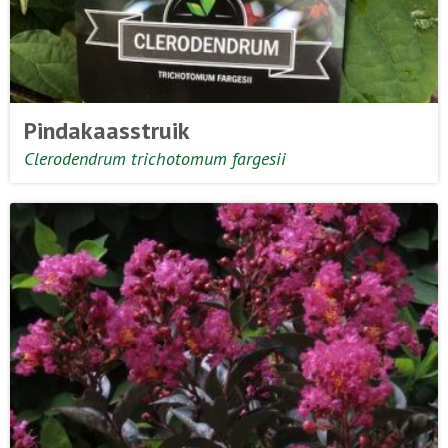
Pindakaasstruik
Clerodendrum trichotomum fargesii