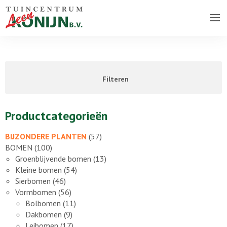
Over ons bedrijf
Assortiment
Filteren
Vacatures
Contact
Productcategorieën
BIJZONDERE PLANTEN
(57)
BOMEN
(100)
Groenblijvende bomen
(13)
Kleine bomen
(54)
Sierbomen
(46)
Vormbomen
(56)
Bolbomen
(11)
Dakbomen
(9)
Leibomen
(17)