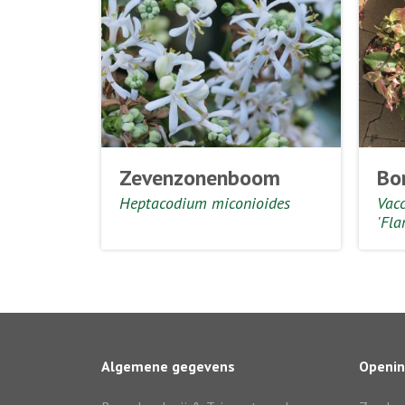
Zevenzonenboom
Bo
Heptacodium miconioides
Vac
'Fla
Algemene gegevens
Openin