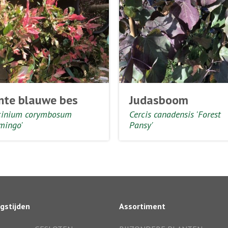
nte blauwe bes
Judasboom
cinium corymbosum
Cercis canadensis 'Forest
mingo'
Pansy'
gstijden
Assortiment