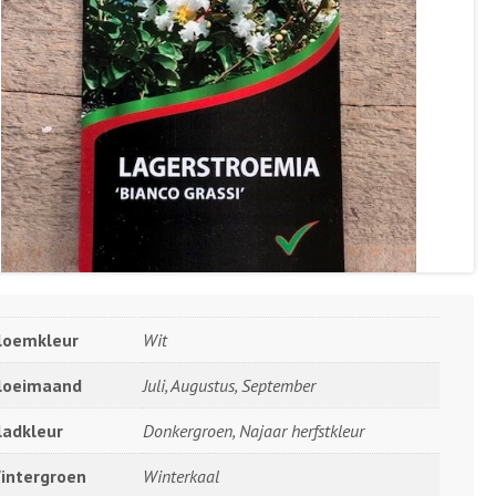
loemkleur
Wit
loeimaand
Juli, Augustus, September
ladkleur
Donkergroen, Najaar herfstkleur
intergroen
Winterkaal