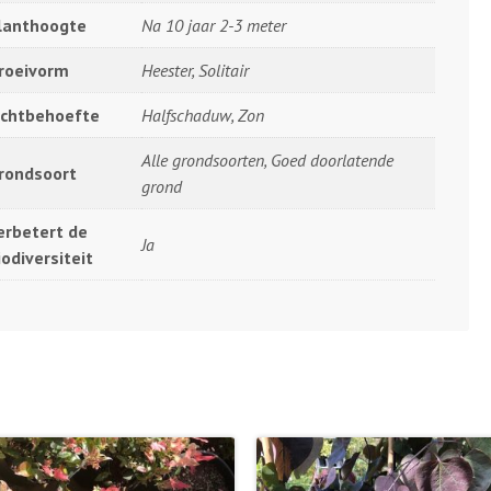
lanthoogte
Na 10 jaar 2-3 meter
roeivorm
Heester, Solitair
ichtbehoefte
Halfschaduw, Zon
Alle grondsoorten, Goed doorlatende
rondsoort
grond
erbetert de
Ja
iodiversiteit