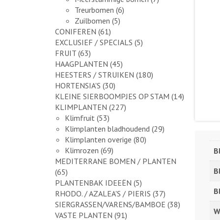
Treurbomen
(6)
Zuilbomen
(5)
CONIFEREN
(61)
EXCLUSIEF / SPECIALS
(5)
FRUIT
(63)
HAAGPLANTEN
(45)
HEESTERS / STRUIKEN
(180)
HORTENSIA'S
(30)
KLEINE SIERBOOMPJES OP STAM
(14)
KLIMPLANTEN
(227)
Klimfruit
(53)
Klimplanten bladhoudend
(29)
Klimplanten overige
(80)
Klimrozen
(69)
B
MEDITERRANE BOMEN / PLANTEN
B
(65)
PLANTENBAK IDEEËN
(5)
B
RHODO. / AZALEA'S / PIERIS
(37)
SIERGRASSEN/VARENS/BAMBOE
(38)
W
VASTE PLANTEN
(91)