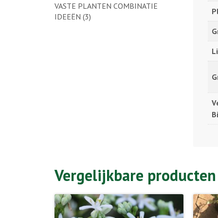
VASTE PLANTEN COMBINATIE
P
IDEEËN
(3)
G
L
G
V
B
Vergelijkbare producten