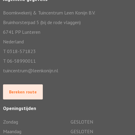
Boomkwekerij & Tuincentrum Leen Konijn B.V.
Bruinhorsterpad 5 (bij de rode vlaggen)
6741 PP Lunteren
Nederland
T 0318-571823
T 06-58990011
tuincentrum@leenkonijn.nl
Bereken route
Openingstijden
Zondag
GESLOTEN
Maandag
GESLOTEN