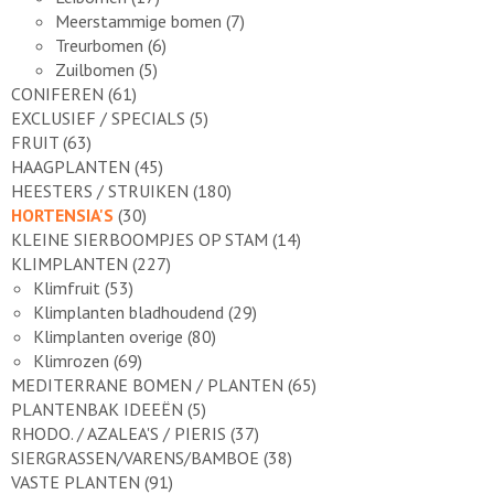
Meerstammige bomen
(7)
Treurbomen
(6)
Zuilbomen
(5)
CONIFEREN
(61)
EXCLUSIEF / SPECIALS
(5)
FRUIT
(63)
HAAGPLANTEN
(45)
HEESTERS / STRUIKEN
(180)
HORTENSIA'S
(30)
KLEINE SIERBOOMPJES OP STAM
(14)
KLIMPLANTEN
(227)
Klimfruit
(53)
Klimplanten bladhoudend
(29)
Klimplanten overige
(80)
Klimrozen
(69)
MEDITERRANE BOMEN / PLANTEN
(65)
PLANTENBAK IDEEËN
(5)
RHODO. / AZALEA'S / PIERIS
(37)
SIERGRASSEN/VARENS/BAMBOE
(38)
VASTE PLANTEN
(91)