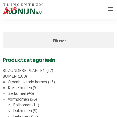
Over ons bedrijf
Assortiment
Filteren
Vacatures
Contact
Productcategorieën
BIJZONDERE PLANTEN
(57)
BOMEN
(100)
Groenblijvende bomen
(13)
Kleine bomen
(54)
Sierbomen
(46)
Vormbomen
(56)
Bolbomen
(11)
Dakbomen
(9)
Leibomen
(17)