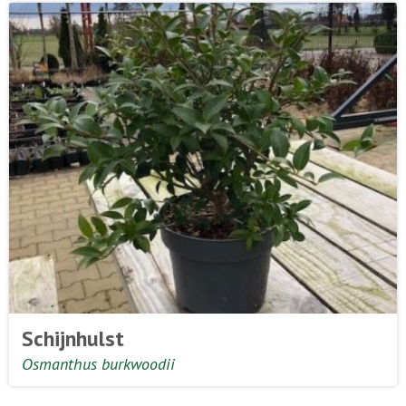
Schijnhulst
Osmanthus burkwoodii