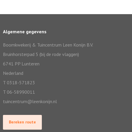
Algemene gegevens
Boomkwekerij & Tuincentrum Leen Konijn B.V.
Bruinhorsterpad 5 (bij de rode vlaggen)
6741 PP Lunteren
Nederland
T 0318-571823
T 06-58990011
tuincentrum@leenkonijn.nl
Bereken route