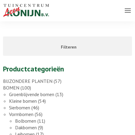
Over ons bedrijf
Assortiment
Filteren
Vacatures
Contact
Productcategorieën
BIJZONDERE PLANTEN
(57)
BOMEN
(100)
Groenblijvende bomen
(13)
Kleine bomen
(54)
Sierbomen
(46)
Vormbomen
(56)
Bolbomen
(11)
Dakbomen
(9)
Leibomen
(17)