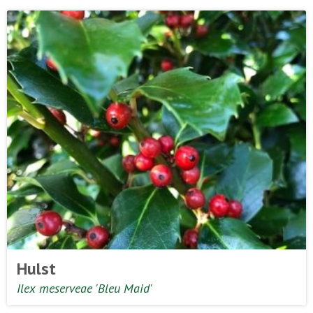
Hulst
Ilex meserveae 'Bleu Maid'