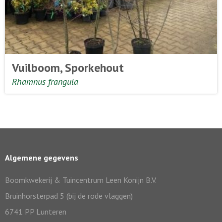
Vuilboom, Sporkehout
Rhamnus frangula
Algemene gegevens
Boomkwekerij & Tuincentrum Leen Konijn B.V.
Bruinhorsterpad 5 (bij de rode vlaggen)
6741 PP Lunteren