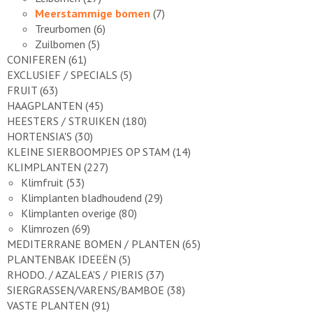
Meerstammige bomen
(7)
Treurbomen
(6)
Zuilbomen
(5)
CONIFEREN
(61)
EXCLUSIEF / SPECIALS
(5)
FRUIT
(63)
HAAGPLANTEN
(45)
HEESTERS / STRUIKEN
(180)
HORTENSIA'S
(30)
KLEINE SIERBOOMPJES OP STAM
(14)
KLIMPLANTEN
(227)
Klimfruit
(53)
Klimplanten bladhoudend
(29)
Klimplanten overige
(80)
Klimrozen
(69)
MEDITERRANE BOMEN / PLANTEN
(65)
PLANTENBAK IDEEËN
(5)
RHODO. / AZALEA'S / PIERIS
(37)
SIERGRASSEN/VARENS/BAMBOE
(38)
VASTE PLANTEN
(91)