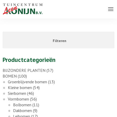
Over ons bedrijf
Assortiment
Filteren
Vacatures
Contact
Productcategorieën
BIJZONDERE PLANTEN
(57)
BOMEN
(100)
Groenblijvende bomen
(13)
Kleine bomen
(54)
Sierbomen
(46)
Vormbomen
(56)
Bolbomen
(11)
Dakbomen
(9)
Leibomen
(17)