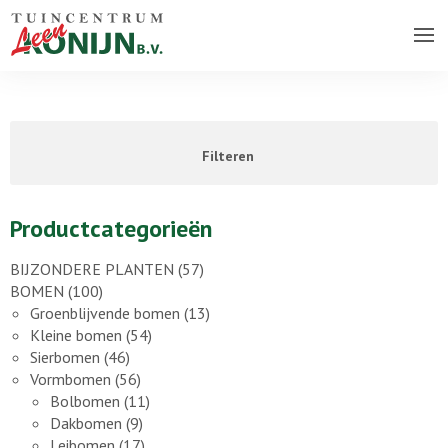
Over ons bedrijf
Assortiment
Filteren
Vacatures
Contact
Productcategorieën
BIJZONDERE PLANTEN
(57)
BOMEN
(100)
Groenblijvende bomen
(13)
Kleine bomen
(54)
Sierbomen
(46)
Vormbomen
(56)
Bolbomen
(11)
Dakbomen
(9)
Leibomen
(17)