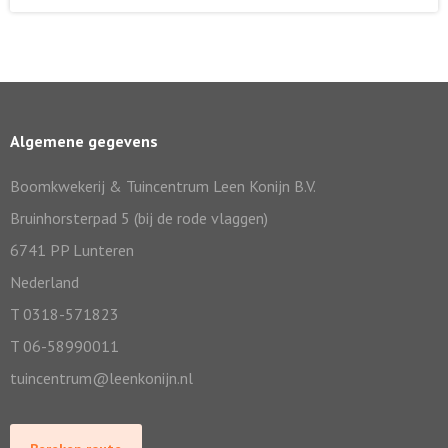
Algemene gegevens
Boomkwekerij & Tuincentrum Leen Konijn B.V.
Bruinhorsterpad 5 (bij de rode vlaggen)
6741 PP Lunteren
Nederland
T 0318-571823
T 06-58990011
tuincentrum@leenkonijn.nl