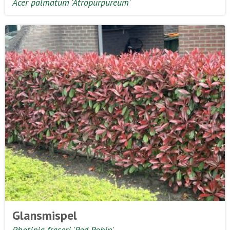
Acer palmatum 'Atropurpureum'
Glansmispel
Photinia fraseri 'Red Robin'