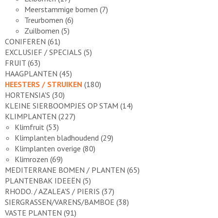
Meerstammige bomen
(7)
Treurbomen
(6)
Zuilbomen
(5)
CONIFEREN
(61)
EXCLUSIEF / SPECIALS
(5)
FRUIT
(63)
HAAGPLANTEN
(45)
HEESTERS / STRUIKEN
(180)
HORTENSIA'S
(30)
KLEINE SIERBOOMPJES OP STAM
(14)
KLIMPLANTEN
(227)
Klimfruit
(53)
Klimplanten bladhoudend
(29)
Klimplanten overige
(80)
Klimrozen
(69)
MEDITERRANE BOMEN / PLANTEN
(65)
PLANTENBAK IDEEËN
(5)
RHODO. / AZALEA'S / PIERIS
(37)
SIERGRASSEN/VARENS/BAMBOE
(38)
VASTE PLANTEN
(91)