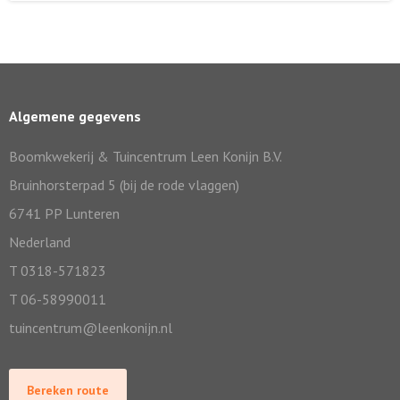
Algemene gegevens
Boomkwekerij & Tuincentrum Leen Konijn B.V.
Bruinhorsterpad 5 (bij de rode vlaggen)
6741 PP Lunteren
Nederland
T 0318-571823
T 06-58990011
tuincentrum@leenkonijn.nl
Bereken route