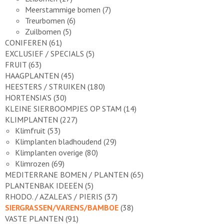
Meerstammige bomen
(7)
Treurbomen
(6)
Zuilbomen
(5)
CONIFEREN
(61)
EXCLUSIEF / SPECIALS
(5)
FRUIT
(63)
HAAGPLANTEN
(45)
HEESTERS / STRUIKEN
(180)
HORTENSIA'S
(30)
KLEINE SIERBOOMPJES OP STAM
(14)
KLIMPLANTEN
(227)
Klimfruit
(53)
Klimplanten bladhoudend
(29)
Klimplanten overige
(80)
Klimrozen
(69)
MEDITERRANE BOMEN / PLANTEN
(65)
PLANTENBAK IDEEËN
(5)
RHODO. / AZALEA'S / PIERIS
(37)
SIERGRASSEN/VARENS/BAMBOE
(38)
VASTE PLANTEN
(91)