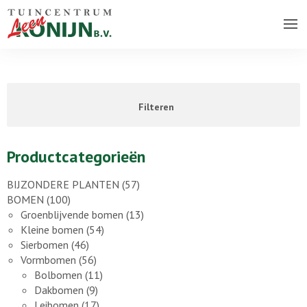
Over ons bedrijf
Assortiment
Filteren
Vacatures
Contact
Productcategorieën
BIJZONDERE PLANTEN
(57)
BOMEN
(100)
Groenblijvende bomen
(13)
Kleine bomen
(54)
Sierbomen
(46)
Vormbomen
(56)
Bolbomen
(11)
Dakbomen
(9)
Leibomen
(17)