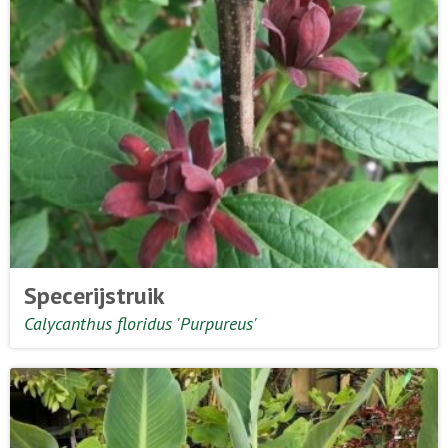
Specerijstruik
Calycanthus floridus 'Purpureus'