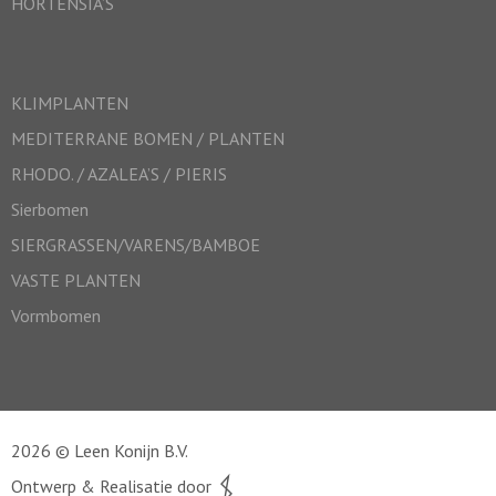
HORTENSIA’S
KLIMPLANTEN
MEDITERRANE BOMEN / PLANTEN
RHODO. / AZALEA’S / PIERIS
Sierbomen
SIERGRASSEN/VARENS/BAMBOE
VASTE PLANTEN
Vormbomen
2026 © Leen Konijn B.V.
Ontwerp & Realisatie door