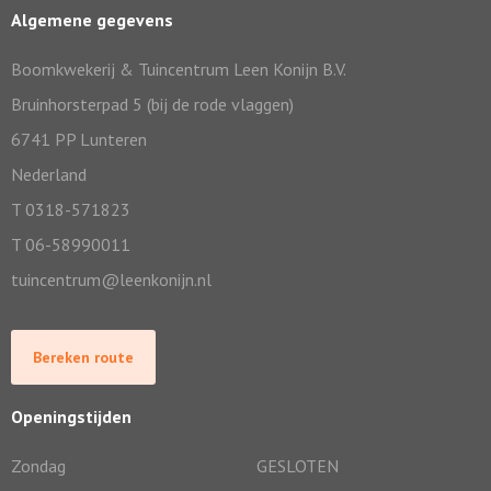
Algemene gegevens
Boomkwekerij & Tuincentrum Leen Konijn B.V.
Bruinhorsterpad 5 (bij de rode vlaggen)
6741 PP Lunteren
Nederland
T 0318-571823
T 06-58990011
tuincentrum@leenkonijn.nl
Bereken route
Openingstijden
Zondag
GESLOTEN