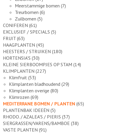
Meerstammige bomen
(7)
Treurbomen
(6)
Zuilbomen
(5)
CONIFEREN
(61)
EXCLUSIEF / SPECIALS
(5)
FRUIT
(63)
HAAGPLANTEN
(45)
HEESTERS / STRUIKEN
(180)
HORTENSIA'S
(30)
KLEINE SIERBOOMPJES OP STAM
(14)
KLIMPLANTEN
(227)
Klimfruit
(53)
Klimplanten bladhoudend
(29)
Klimplanten overige
(80)
Klimrozen
(69)
MEDITERRANE BOMEN / PLANTEN
(65)
PLANTENBAK IDEEËN
(5)
RHODO. / AZALEA'S / PIERIS
(37)
SIERGRASSEN/VARENS/BAMBOE
(38)
VASTE PLANTEN
(91)