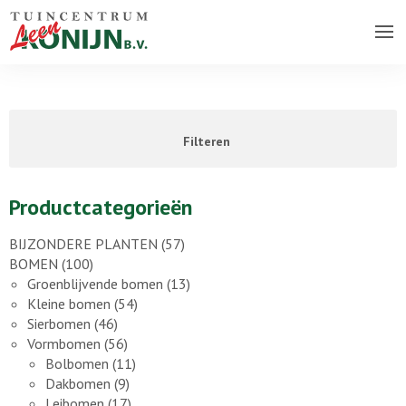
Over ons bedrijf
Assortiment
Filteren
Vacatures
Contact
Productcategorieën
BIJZONDERE PLANTEN
(57)
BOMEN
(100)
Groenblijvende bomen
(13)
Kleine bomen
(54)
Sierbomen
(46)
Vormbomen
(56)
Bolbomen
(11)
Dakbomen
(9)
Leibomen
(17)