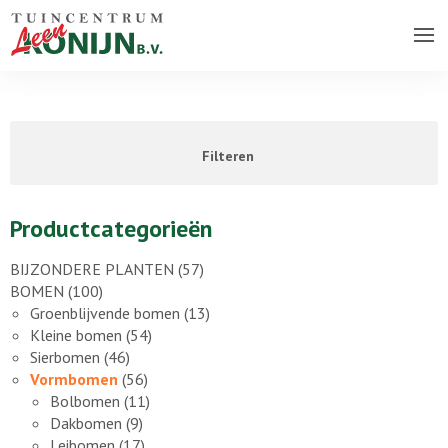
Over ons bedrijf
Assortiment
Filteren
Vacatures
Contact
Productcategorieën
BIJZONDERE PLANTEN
(57)
BOMEN
(100)
Groenblijvende bomen
(13)
Kleine bomen
(54)
Sierbomen
(46)
Vormbomen
(56)
Bolbomen
(11)
Dakbomen
(9)
Leibomen
(17)