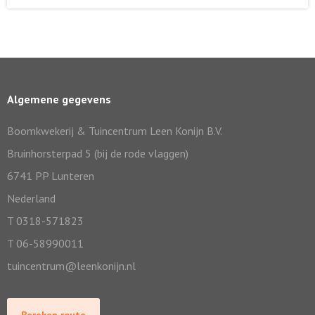
Algemene gegevens
Boomkwekerij & Tuincentrum Leen Konijn B.V.
Bruinhorsterpad 5 (bij de rode vlaggen)
6741 PP Lunteren
Nederland
T 0318-571823
T 06-58990011
tuincentrum@leenkonijn.nl