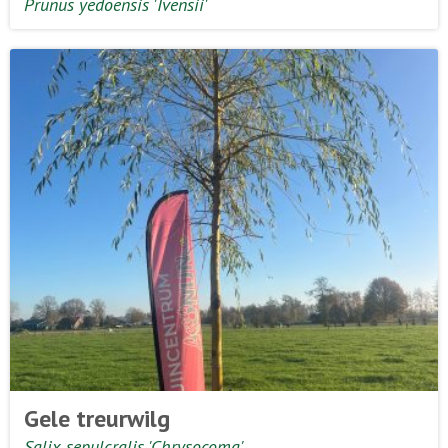
Prunus yedoensis 'Ivensii'
Gele treurwilg
Salix sepulcralis 'Chrysocoma'