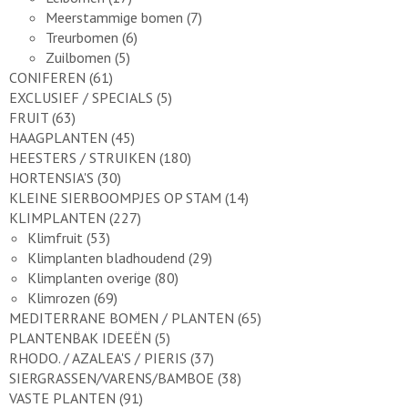
Meerstammige bomen
(7)
Treurbomen
(6)
Zuilbomen
(5)
CONIFEREN
(61)
EXCLUSIEF / SPECIALS
(5)
FRUIT
(63)
HAAGPLANTEN
(45)
HEESTERS / STRUIKEN
(180)
HORTENSIA'S
(30)
KLEINE SIERBOOMPJES OP STAM
(14)
KLIMPLANTEN
(227)
Klimfruit
(53)
Klimplanten bladhoudend
(29)
Klimplanten overige
(80)
Klimrozen
(69)
MEDITERRANE BOMEN / PLANTEN
(65)
PLANTENBAK IDEEËN
(5)
RHODO. / AZALEA'S / PIERIS
(37)
SIERGRASSEN/VARENS/BAMBOE
(38)
VASTE PLANTEN
(91)