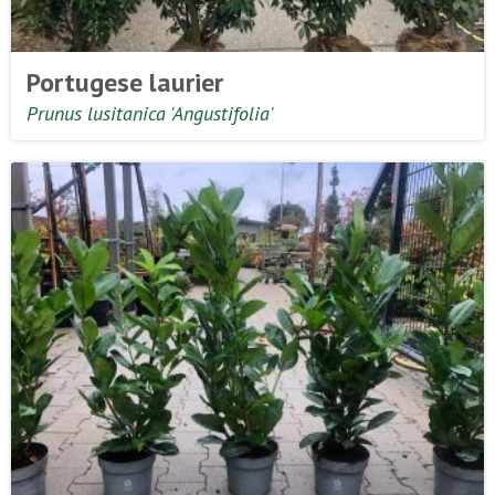
Portugese laurier
Prunus lusitanica 'Angustifolia'