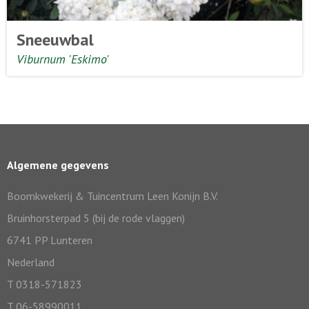
Sneeuwbal
Viburnum 'Eskimo'
Algemene gegevens
Boomkwekerij & Tuincentrum Leen Konijn B.V.
Bruinhorsterpad 5 (bij de rode vlaggen)
6741 PP Lunteren
Nederland
T 0318-571823
T 06-58990011