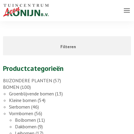
Over ons bedrijf
Assortiment
Filteren
Vacatures
Contact
Productcategorieën
BIJZONDERE PLANTEN
(57)
BOMEN
(100)
Groenblijvende bomen
(13)
Kleine bomen
(54)
Sierbomen
(46)
Vormbomen
(56)
Bolbomen
(11)
Dakbomen
(9)
Leibomen
(17)