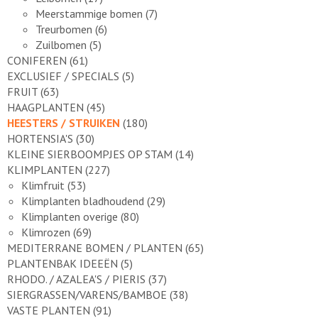
Meerstammige bomen
(7)
Treurbomen
(6)
Zuilbomen
(5)
CONIFEREN
(61)
EXCLUSIEF / SPECIALS
(5)
FRUIT
(63)
HAAGPLANTEN
(45)
HEESTERS / STRUIKEN
(180)
HORTENSIA'S
(30)
KLEINE SIERBOOMPJES OP STAM
(14)
KLIMPLANTEN
(227)
Klimfruit
(53)
Klimplanten bladhoudend
(29)
Klimplanten overige
(80)
Klimrozen
(69)
MEDITERRANE BOMEN / PLANTEN
(65)
PLANTENBAK IDEEËN
(5)
RHODO. / AZALEA'S / PIERIS
(37)
SIERGRASSEN/VARENS/BAMBOE
(38)
VASTE PLANTEN
(91)