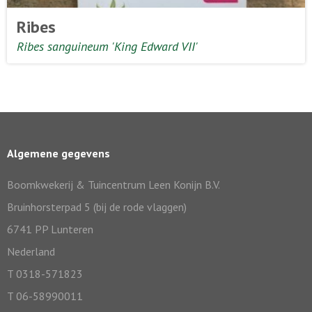
Ribes
Ribes sanguineum 'King Edward VII'
Algemene gegevens
Boomkwekerij & Tuincentrum Leen Konijn B.V.
Bruinhorsterpad 5 (bij de rode vlaggen)
6741 PP Lunteren
Nederland
T 0318-571823
T 06-58990011