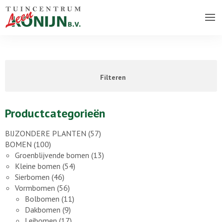
Over ons bedrijf
Assortiment
Filteren
Vacatures
Contact
Productcategorieën
BIJZONDERE PLANTEN
(57)
BOMEN
(100)
Groenblijvende bomen
(13)
Kleine bomen
(54)
Sierbomen
(46)
Vormbomen
(56)
Bolbomen
(11)
Dakbomen
(9)
Leibomen
(17)