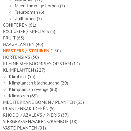
Meerstammige bomen
(7)
Treurbomen
(6)
Zuilbomen
(5)
CONIFEREN
(61)
EXCLUSIEF / SPECIALS
(5)
FRUIT
(63)
HAAGPLANTEN
(45)
HEESTERS / STRUIKEN
(180)
HORTENSIA'S
(30)
KLEINE SIERBOOMPJES OP STAM
(14)
KLIMPLANTEN
(227)
Klimfruit
(53)
Klimplanten bladhoudend
(29)
Klimplanten overige
(80)
Klimrozen
(69)
MEDITERRANE BOMEN / PLANTEN
(65)
PLANTENBAK IDEEËN
(5)
RHODO. / AZALEA'S / PIERIS
(37)
SIERGRASSEN/VARENS/BAMBOE
(38)
VASTE PLANTEN
(91)