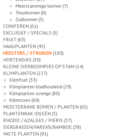
Meerstammige bomen
(7)
Treurbomen
(6)
Zuilbomen
(5)
CONIFEREN
(61)
EXCLUSIEF / SPECIALS
(5)
FRUIT
(63)
HAAGPLANTEN
(45)
HEESTERS / STRUIKEN
(180)
HORTENSIA'S
(30)
KLEINE SIERBOOMPJES OP STAM
(14)
KLIMPLANTEN
(227)
Klimfruit
(53)
Klimplanten bladhoudend
(29)
Klimplanten overige
(80)
Klimrozen
(69)
MEDITERRANE BOMEN / PLANTEN
(65)
PLANTENBAK IDEEËN
(5)
RHODO. / AZALEA'S / PIERIS
(37)
SIERGRASSEN/VARENS/BAMBOE
(38)
VASTE PLANTEN
(91)