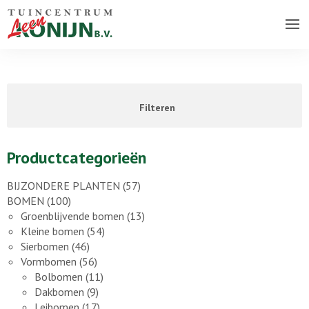
Over ons bedrijf
Assortiment
Filteren
Vacatures
Contact
Productcategorieën
BIJZONDERE PLANTEN
(57)
BOMEN
(100)
Groenblijvende bomen
(13)
Kleine bomen
(54)
Sierbomen
(46)
Vormbomen
(56)
Bolbomen
(11)
Dakbomen
(9)
Leibomen
(17)