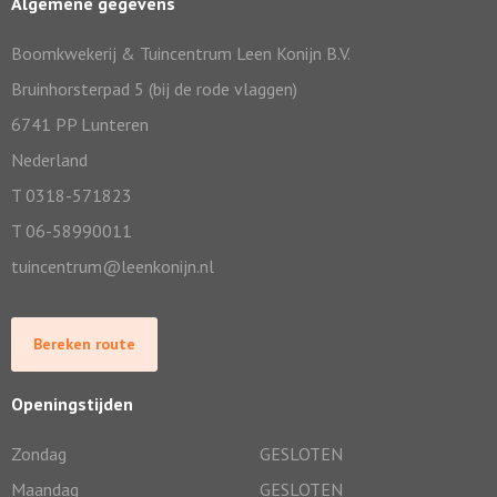
Algemene gegevens
Boomkwekerij & Tuincentrum Leen Konijn B.V.
Bruinhorsterpad 5 (bij de rode vlaggen)
6741 PP Lunteren
Nederland
T 0318-571823
T 06-58990011
tuincentrum@leenkonijn.nl
Bereken route
Openingstijden
Zondag
GESLOTEN
Maandag
GESLOTEN